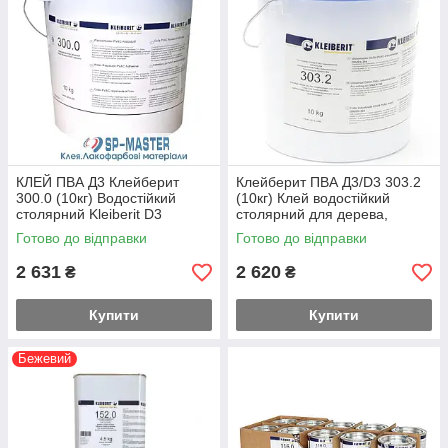
КЛЕЙ ПВА Д3 Клейберит
Клейберит ПВА Д3/D3 303.2
300.0 (10кг) Водостійкий
(10кг) Клей водостійкий
столярний Kleiberit D3
столярний для дерева,
шпона, масива, HPL-плит
Готово до відправки
Готово до відправки
2 631
2 620
₴
₴
Купити
Купити
Бежевий