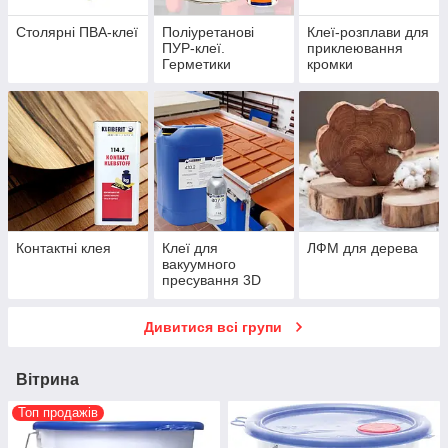
Столярні ПВА-клеї
Поліуретанові
Клеї-розплави для
ПУР-клеї.
приклеювання
Герметики
кромки
Контактні клея
Клеї для
ЛФМ для дерева
вакуумного
пресування 3D
Дивитися всі групи
Вітрина
Топ продажів