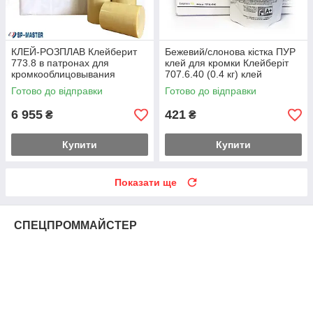
КЛЕЙ-РОЗПЛАВ Клейберит
Бежевий/слонова кістка ПУР
773.8 в патронах для
клей для кромки Клейберіт
кромкооблицовывания
707.6.40 (0.4 кг) клей
верстат Хольц Хер Holz her
Overnicht Kleiberit 707.6.40
Готово до відправки
Готово до відправки
13 кг (Kleiberit)
6 955
421
₴
₴
Купити
Купити
Показати ще
СПЕЦПРОММАЙСТЕР