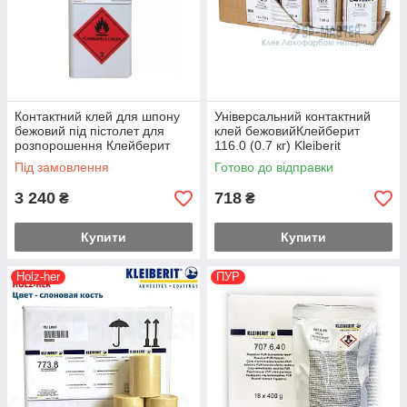
Контактний клей для шпону
Універсальний контактний
бежовий під пістолет для
клей бежовийКлейберит
розпорошення Клейберит
116.0 (0.7 кг) Kleiberit
152.0 (4.5 кг) Kleiberit
Під замовлення
Готово до відправки
3 240
718
₴
₴
Купити
Купити
Holz-her
ПУР