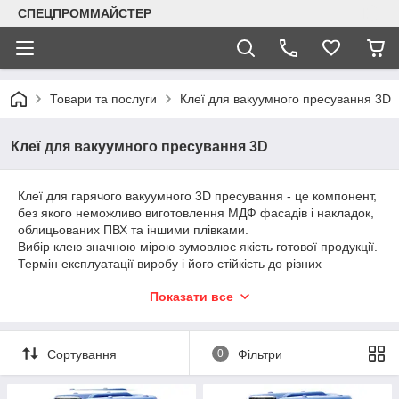
СПЕЦПРОММАЙСТЕР
Товари та послуги
Клеї для вакуумного пресування 3D
Клеї для вакуумного пресування 3D
Клеї для гарячого вакуумного 3D пресування - це компонент,
без якого неможливо виготовлення МДФ фасадів і накладок,
облицьованих ПВХ та іншими плівками.
Вибір клею значною мірою зумовлює якість готової продукції.
Термін експлуатації виробу і його стійкість до різних
навантажень залежать від технічних характеристик клею в
Показати все
мірі, не меншою, ніж якість МДФ-плити або ПВХ-плівки.
Клею для вакуумного пресування серії Супратерм (ТМ
Клейберит) успішно зарекомендували себе серед
українських виробників меблів і комплектуючих.
Сортування
0
Фільтри
Відмінні особливості цих клеїв:
- універсальність у застосуванні. Клею Супратерм можна