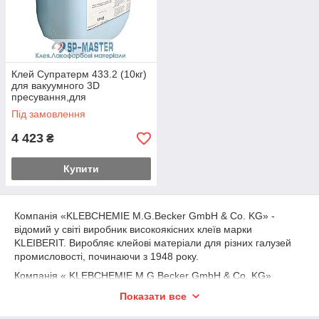
Клей Супратерм 433.2 (10кг)
для вакуумного 3D
пресування,для
облицювання ПВХ-плівками
Під замовлення
Клейберіт (Kleiberit)
4 423
₴
Купити
Компанія «KLEBCHEMIE M.G.Becker GmbH & Co. KG» -
відомий у світі виробник високоякісних клеїв марки
KLEIBERIT. Виробляє клейові матеріали для різних галузей
промисловості, починаючи з 1948 року.
Компанія « KLEBCHEMIE M.G.Becker GmbH & Co. KG»
завжди гарантує якість клейового з'єднання. Вже багато років
Показати все
ефективно використовується система управління якістю
відповідно до норм ISO 9001:2000.