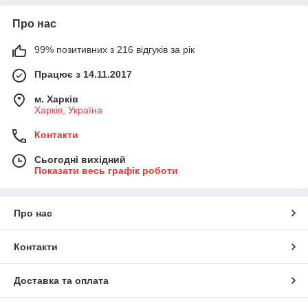
Особлива увага приділяється екологічній чистоті продуктів.
Про нас
Виробництво клеїв фірми KLEBCHEMIE M.G.Becker GmbH &
Co. KG» здійснюється під постійним технічним та якісним
99% позитивних з 216 відгуків за рік
контролем, як у лабораторіях фірми, так і провідними
незалежними інститутами Західної Європи.
Працює з 14.11.2017
м. Харків
Харків, Україна
Контакти
Сьогодні вихідний
Показати весь графік роботи
Про нас
Контакти
Доставка та оплата