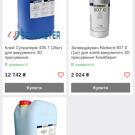
Клей Супратерм 435.7 (26кг)
Затверджувач Kleiberit 807.0
для вакуумного 3D
(1кг) для клеїв вакуумного 3D
пресування,
пресування Клейберит
однокомпонентний
В наявності
В наявності
Клейберит (Kleiberit)
12 742
2 024
₴
₴
Купити
Купити