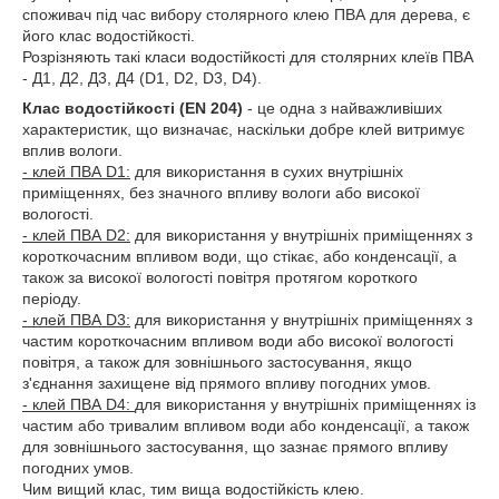
споживач під час вибору столярного клею ПВА для дерева, є
його клас водостійкості.
Розрізняють такі класи водостійкості для столярних клеїв ПВА
- Д1, Д2, Д3, Д4 (D1, D2, D3, D4).
Клас водостійкості (EN 204)
- це одна з найважливіших
характеристик, що визначає, наскільки добре клей витримує
вплив вологи.
- клей ПВА D1:
для використання в сухих внутрішніх
приміщеннях, без значного впливу вологи або високої
вологості.
- клей ПВА D2:
для використання у внутрішніх приміщеннях з
короткочасним впливом води, що стікає, або конденсації, а
також за високої вологості повітря протягом короткого
періоду.
- клей ПВА D3:
для використання у внутрішніх приміщеннях з
частим короткочасним впливом води або високої вологості
повітря, а також для зовнішнього застосування, якщо
з'єднання захищене від прямого впливу погодних умов.
- клей ПВА D4:
для використання у внутрішніх приміщеннях із
частим або тривалим впливом води або конденсації, а також
для зовнішнього застосування, що зазнає прямого впливу
погодних умов.
Чим вищий клас, тим вища водостійкість клею.