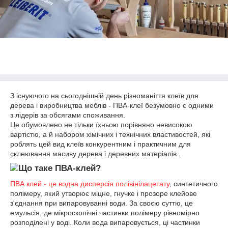
З існуючого на сьогоднішній день різноманіття клеїв для
дерева і виробництва меблів - ПВА-клеї безумовно є одними
з лідерів за обсягами споживання.
Це обумовлено не тільки їхньою порівняно невисокою
вартістю, а й набором хімічних і технічних властивостей, які
роблять цей вид клеїв конкурентним і практичним для
склеювання масиву дерева і деревних матеріалів.
.
Що таке ПВА-клей?
ПВА клей - це водна дисперсія полівінілацетату
, синтетичного
полімеру, який утворює міцне, гнучке і прозоре клейове
з'єднання при випаровуванні води. За своєю суттю, це
емульсія, де мікроскопічні частинки полімеру рівномірно
розподілені у воді. Коли вода випаровується, ці частинки