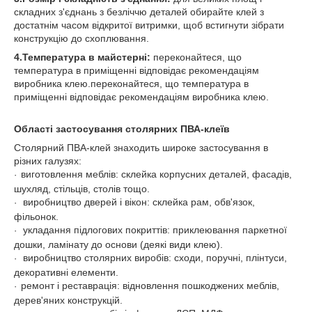
складних з'єднань з безліччю деталей обирайте клей з
достатнім часом відкритої витримки, щоб встигнути зібрати
конструкцію до схоплювання.
4.Температура в майстерні:
переконайтеся, що
температура в приміщенні відповідає рекомендаціям
виробника клею.переконайтеся, що температура в
приміщенні відповідає рекомендаціям виробника клею.
Області застосування столярних ПВА-клеїв
Столярний ПВА-клей знаходить широке застосування в
різних галузях:
виготовлення меблів: склейка корпусних деталей, фасадів,
·
шухляд, стільців, столів тощо.
виробництво дверей і вікон: склейка рам, обв'язок,
·
фільонок.
укладання підлогових покриттів: приклеювання паркетної
·
дошки, ламінату до основи (деякі види клею).
виробництво столярних виробів: сходи, поручні, плінтуси,
·
декоративні елементи.
ремонт і реставрація: відновлення пошкоджених меблів,
·
дерев'яних конструкцій.