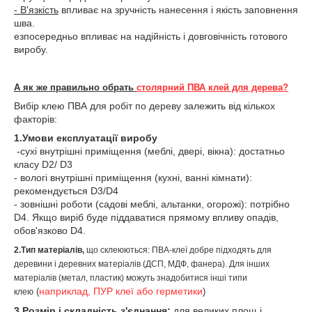
- В'язкість
впливає на зручність нанесення і якість заповнення
шва.
езпосередньо впливає на надійність і довговічність готового
виробу.
А як же
правильно обрать
столярний ПВА клей для дерева?
Вибір клею ПВА для робіт по дереву залежить від кількох
факторів:
1.Умови експлуатації виробу
-сухі внутрішні приміщення (меблі, двері, вікна): достатньо
класу D2/ D3
- вологі внутрішні приміщення (кухні, ванні кімнати):
рекомендується D3/D4
- зовнішні роботи (садові меблі, альтанки, огорожі): потрібно
D4. Якщо виріб буде піддаватися прямому впливу опадів,
обов'язково D4.
2.Тип матеріалів,
що склеюються: ПВА-клеї добре підходять для
деревини і деревних матеріалів (ДСП, МДФ, фанера). Для інших
матеріалів (метал, пластик) можуть знадобитися інші типи
наприклад, ПУР клеї або герметики
(
)
клею
3.Розмір і складність з'єднання:
для великих площ і