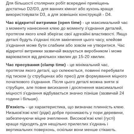
Для більшості столярних робіт всередині приміщень
достатньо D2/D3, для ванних кімнат або кухонь краще
використовувати D3, а для зовнішніх конструкцій - D4.
Час відкритої витримки (open time)
- це максимальний час
з моменту нанесення клею до моменту з'єднання деталей,
протягом якого клей зберігає свої адгезійні властивості. Якщо
деталі будуть з'єднані після закінчення цього часу, клейове
з'єднання може бути слабким або зовсім не утворитися. Час
відкритої витримки зазвичай вказується виробником і може
варіюватися від декількох хвилин до 15-20 хвилин.
Час пресування (clamp time)
- це мінімальний час,
протягом якого деталі, що склеюються, повинні перебувати
під тиском (у струбцинах або пресі) для формування міцного
початкового з'єднання. Після цього деталі можна зняти зі
струбцин, але повне висихання і досягнення максимальної
міцності з'єднання відбувається значно пізніше (зазвичай 24
години і більше).
В'язкість
- це характеристика, що визначає плинність клею.
Низьков'язкі клеї (рідкі) добре проникають у пори деревини,
забезпечуючи міцне зчеплення. Високов'язкі клеї (густі)
краще підходять для нещільно прилеглих з'єднань і
вертикальних поверхонь, оскільки вони менше стікають.