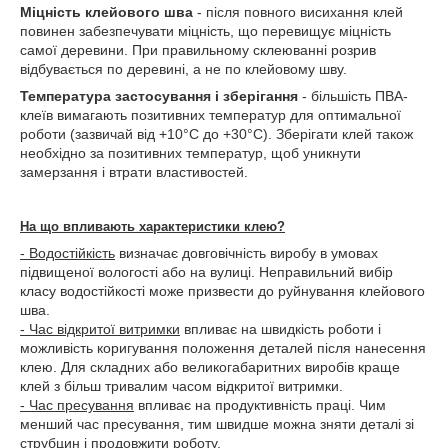
Міцність клейового шва
- після повного висихання клей
повинен забезпечувати міцність, що перевищує міцність
самої деревини. При правильному склеюванні розрив
відбувається по деревині, а не по клейовому шву.
Температура застосування і зберігання
- більшість ПВА-
клеїв вимагають позитивних температур для оптимальної
роботи (зазвичай від +10°C до +30°C). Зберігати клей також
необхідно за позитивних температур, щоб уникнути
замерзання і втрати властивостей.
На що впливають характеристики клею?
- Водостійкість
визначає довговічність виробу в умовах
підвищеної вологості або на вулиці. Неправильний вибір
класу водостійкості може призвести до руйнування клейового
шва.
- Час відкритої витримки
впливає на швидкість роботи і
можливість коригування положення деталей після нанесення
клею. Для складних або великогабаритних виробів краще
клей з більш тривалим часом відкритої витримки.
- Час пресування
впливає на продуктивність праці. Чим
менший час пресування, тим швидше можна зняти деталі зі
струбцин і продовжити роботу.