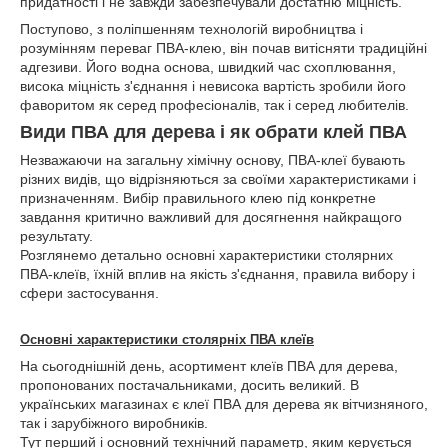
придатності і не завжди забезпечували достатню міцність.
Поступово, з поліпшенням технологій виробництва і
розумінням переваг ПВА-клею, він почав витісняти традиційні
адгезиви. Його водна основа, швидкий час схоплювання,
висока міцність з'єднання і невисока вартість зробили його
фаворитом як серед професіоналів, так і серед любителів.
Види ПВА для дерева і як обрати клей ПВА
Незважаючи на загальну хімічну основу, ПВА-клеї бувають
різних видів, що відрізняються за своїми характеристиками і
призначенням. Вибір правильного клею під конкретне
завдання критично важливий для досягнення найкращого
результату.
Розглянемо детально основні характеристики столярних
ПВА-клеїв, їхній вплив на якість з'єднання, правила вибору і
сфери застосування.
Основні характеристики столярніх ПВА клеїв
На сьогоднішній день, асортимент клеїв ПВА для дерева,
пропонованих постачальниками, досить великий. В
українських магазинах є клеї ПВА для дерева як вітчизняного,
так і зарубіжного виробників.
Тут перший і основний технічний параметр, яким керується