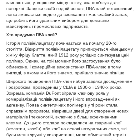
злипаються, утворюючи міцну плівку, яка пов'язує дві
поверхні. Завдяки своїй водній основі, ПВА-клей нетоксичний,
легко змивається водою до висихання і має слабкий запах,
що робить його ідеальним вибором для домашніх
майстерень і промислових підприємств.
Хто
придумал ПВА клей?
Історія полівінілацетату починається на початку 20-го
століття. Відкриття полівінілацетату приписується німецькому
хіміку Фріцу Клатте, який 1912 року успішно синтезував цей
полімер. Однак, на той момент його застосування було
обмежене, і комерційне використання ПВА-клею в тому
вигляді, в якому ми його знаємо, прийшло значно пізніше.
Широкого поширення ПВА-клей набув завдяки дослідженням
і розробкам, проведеним у США в 1930-х і 1940-х роках.
Зокрема, компанія DuPont зіграла ключову роль у
комерціалізації полівінілацетату і його впровадженні як
адгезиву. Поява синтетичних полімерів у ті роки стала
справжнім проривом, відкривши двері для створення нових
матеріалів і технологій, включно з більш ефективними
клеями. До цього столяри покладалися на тваринні клеї
(желатин, казеїн) або клеї на основі натуральних смол, які
були менш зручні у використанні, мали обмежений термін