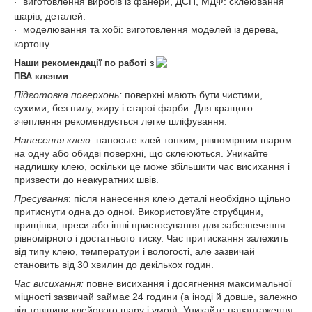
виготовлення виробів із фанери, ДСП, МДФ: склеювання
·
шарів, деталей.
моделювання та хобі: виготовлення моделей із дерева,
·
картону.
Н
аши рекомендації по работі з
ПВА клеями
Підготовка поверхонь:
поверхні мають бути чистими,
сухими, без пилу, жиру і старої фарби. Для кращого
зчеплення рекомендується легке шліфування.
Нанесення клею:
наносьте клей тонким, рівномірним шаром
на одну або обидві поверхні, що склеюються. Уникайте
надлишку клею, оскільки це може збільшити час висихання і
призвести до неакуратних швів.
Пресування
: після нанесення клею деталі необхідно щільно
притиснути одна до одної. Використовуйте струбцини,
прищіпки, преси або інші пристосування для забезпечення
рівномірного і достатнього тиску. Час притискання залежить
від типу клею, температури і вологості, але зазвичай
становить від 30 хвилин до декількох годин.
Час висихання:
повне висихання і досягнення максимальної
міцності зазвичай займає 24 години (а іноді й довше, залежно
від товщини клейового шару і умов). Уникайте навантаження