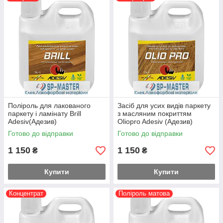
«Adesiv» перетворюють навіть несвіжий паркетний настил у
доглянутий і естетичний.
Поліроль для лакованого
Засіб для усих видів паркету
паркету і ламінату Brill
з масляним покриттям
Adesiv(Адезив)
Oliopro Adesiv (Адезив)
Готово до відправки
Готово до відправки
1 150
1 150
₴
₴
Купити
Купити
Концентрат
Поліроль матова