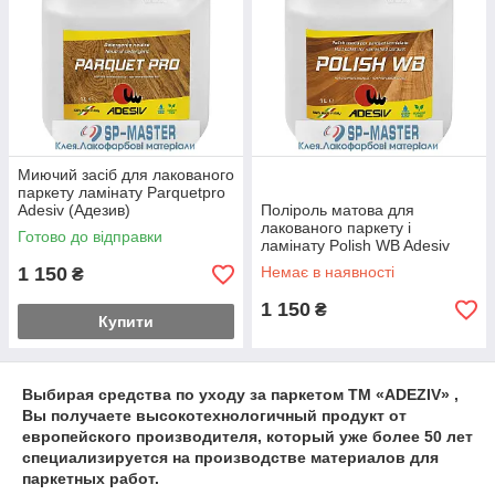
Миючий засіб для лакованого
паркету ламінату Parquetpro
Adesiv (Адезив)
Поліроль матова для
лакованого паркету і
Готово до відправки
ламінату Polish WB Adesiv
(Адезив)
1 150
Немає в наявності
₴
1 150
₴
Купити
Выбирая средства по уходу за паркетом ТМ «
ADEZIV
» ,
Вы получаете высокотехнологичный продукт от
европейского производителя, который уже более 50 лет
специализируется на производстве материалов для
паркетных работ.