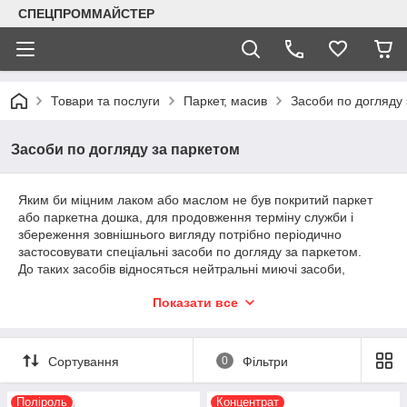
СПЕЦПРОММАЙСТЕР
Товари та послуги
Паркет, масив
Засоби по догляду
Засоби по догляду за паркетом
Яким би міцним лаком або маслом не був покритий паркет
або паркетна дошка, для продовження терміну служби і
збереження зовнішнього вигляду потрібно періодично
застосовувати спеціальні засоби по догляду за паркетом.
До таких засобів відносяться нейтральні миючі засоби,
масляні просочення, поліролі, очищувачі.
Показати все
Засоби по догляду за паркетом ТМ «Adesiv» розроблені
виробником паркетної хімії і враховують усю специфіку по
догляду за паркетом.
Ці матеріали покликані не просто очистити поверхню
Сортування
0
Фільтри
паркету, але й захистити його від механічних впливів та
втрати кольору. Крім того, засоби по догляду за паркетом
Поліроль
Концентрат