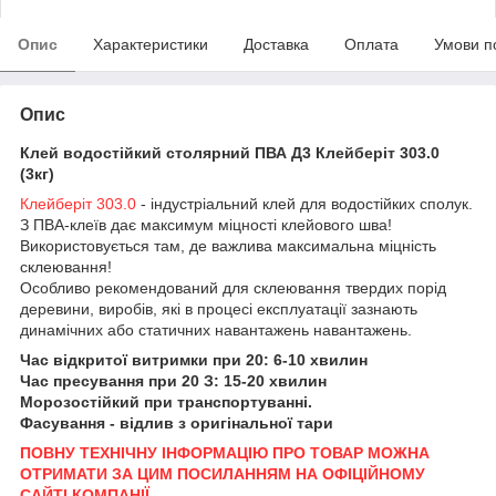
Опис
Характеристики
Доставка
Оплата
Умови п
Опис
Клей водостійкий столярний ПВА Д3 Клейберіт 303.0
(3кг)
Клейберіт 303.0
- індустріальний клей для водостійких сполук.
З ПВА-клеїв дає максимум міцності клейового шва!
Використовується там, де важлива максимальна міцність
склеювання!
Особливо рекомендований для склеювання твердих порід
деревини, виробів, які в процесі експлуатації зазнають
динамічних або статичних навантажень навантажень.
Час відкритої витримки при 20: 6-10 хвилин
Час пресування при 20 З: 15-20 хвилин
Морозостійкий при транспортуванні.
Фасування - відлив з оригінальної тари
ПОВНУ ТЕХНІЧНУ ІНФОРМАЦІЮ ПРО ТОВАР МОЖНА
ОТРИМАТИ ЗА ЦИМ ПОСИЛАННЯМ НА ОФІЦІЙНОМУ
САЙТІ КОМПАНІЇ