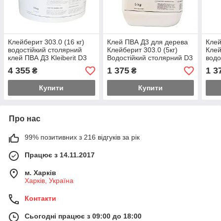
Клейберит 303.0 (16 кг)
Клей ПВА Д3 для дерева
Клей
водостійкий столярний
Клейберит 303.0 (5кг)
Клей
клей ПВА Д3 Kleiberit D3
Водостійкий столярний D3
водо
Kleiberit
клей
4 355
1 375
1 3
₴
₴
D3 Kl
Купити
Купити
Про нас
99% позитивних з 216 відгуків за рік
Працює з 14.11.2017
м. Харків
Харків, Україна
Контакти
Сьогодні працює з 09:00 до 18:00