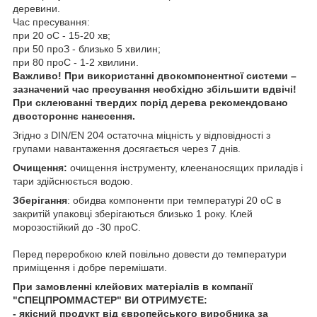
деревини.
Час пресування:
при 20
о
С - 15-20 хв;
при 50
про
З - близько 5 хвилин;
при 80
про
С - 1-2 хвилини.
Важливо! При використанні двокомпонентної системи –
зазначений час пресування необхідно збільшити вдвічі!
При склеюванні твердих порід дерева рекомендовано
двостороннє нанесення.
Згідно з DIN/EN 204 остаточна міцність у відповідності з
групами навантаження досягається через 7 днів.
Очищення:
очищення інструменту, клеенаносящих приладів і
тари здійснюється водою.
Зберігання
: обидва компоненти при температурі 20
о
С в
закритій упаковці зберігаються близько 1 року. Клей
морозостійкий до -30
про
С.
Перед переробкою клей повільно довести до температури
приміщення і добре перемішати.
При замовленні клейових матеріалів в компанії
"СПЕЦПРОММАСТЕР" ВИ ОТРИМУЄТЕ:
- якісний продукт від європейського виробника за