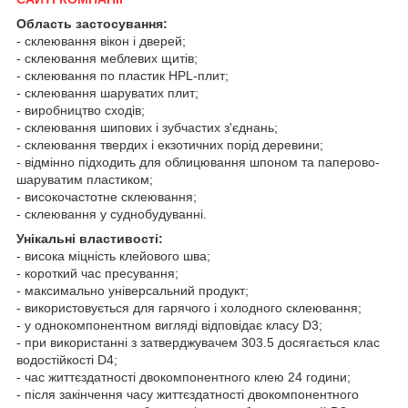
Область застосування:
- склеювання вікон і дверей;
- склеювання меблевих щитів;
- склеювання по пластик HPL-плит;
- склеювання шаруватих плит;
- виробництво сходів;
- склеювання шипових і зубчастих з'єднань;
- склеювання твердих і екзотичних порід деревини;
- відмінно підходить для облицювання шпоном та паперово-
шаруватим пластиком;
- високочастотне склеювання;
- склеювання у суднобудуванні.
Унікальні властивості:
- висока міцність клейового шва;
- короткий час пресування;
- максимально універсальний продукт;
- використовується для гарячого і холодного склеювання;
- у однокомпонентном вигляді відповідає класу D3;
- при використанні з затверджувачем 303.5 досягається клас
водостійкості D4;
- час життєздатності двокомпонентного клею 24 години;
- після закінчення часу життєздатності двокомпонентного