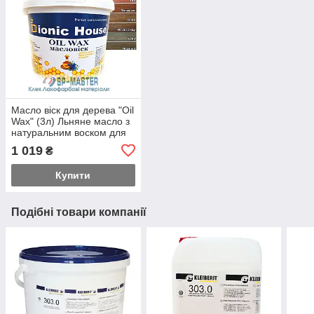
Масло віск для дерева "Oil
Wax" (3л) Льняне масло з
натуральним воском для
вагонки Bionic House
1 019
₴
(Біонік
Купити
Подібні товари компанії