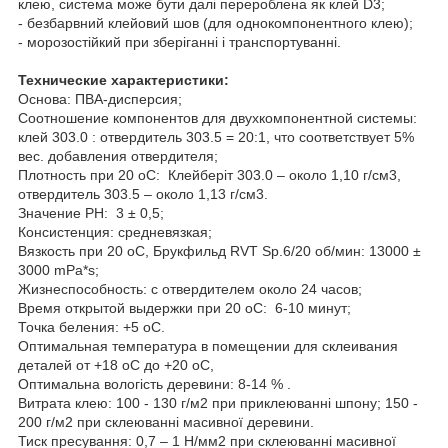
клею, система може бути далі перероблена як клей D3;
- безбарвний клейовий шов (для однокомпонентного клею);
- морозостійкий при зберіганні і транспортуванні.
Технические характеристики:
Основа: ПВА-дисперсия;
Соотношение компонентов для двухкомпонентной системы:
клей 303.0 : отвердитель 303.5 = 20:1, что соответствует 5%
вес. добавления отвердителя;
Плотность при 20
о
С: Клейберіт 303.0 – около 1,10 г/см
3
,
отвердитель 303.5 – около 1,13 г/см
3
.
Значение PH: 3 ± 0,5;
Консистенция: средневязкая;
Вязкость при 20
о
С, Брукфильд RVT Sp.6/20 об/мин: 13000 ±
3000 mPa*s;
Жизнеспособность: с отвердителем около 24 часов;
Время открытой выдержки при 20
о
С: 6-10 минут;
Точка беления: +5
о
С.
Оптимальная температура в помещении для склеивания
деталей от +18
о
С до +20
о
С,
Оптимальна вологість деревини: 8-14 % .
Витрата клею: 100 - 130 г/м
2
при приклеюванні шпону; 150 -
200 г/м
2
при склеюванні масивної деревини.
Тиск пресування: 0,7 – 1 Н/мм
2
при склеюванні масивної