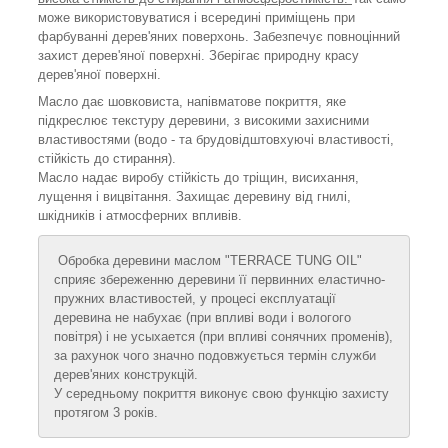
може використовуватися і всередині приміщень при
фарбуванні дерев'яних поверхонь. Забезпечує повноцінний
захист дерев'яної поверхні. Зберігає природну красу
дерев'яної поверхні.
Масло дає шовковиста, напівматове покриття, яке
підкреслює текстуру деревини, з високими захисними
властивостями (водо - та брудовідштовхуючі властивості,
стійкість до стирання).
Масло надає виробу стійкість до тріщин, висихання,
лущення і вицвітання. Захищає деревину від гнилі,
шкідників і атмосферних впливів.
Обробка деревини маслом "
TERRACE
TUNG
OIL"
сприяє збереженню деревини її первинних еластично-
пружних властивостей, у процесі експлуатації
деревина не набухає (при впливі води і вологого
повітря) і не усыхается (при впливі сонячних променів),
за рахунок чого значно подовжується термін служби
дерев'яних конструкцій.
У середньому покриття виконує свою функцію захисту
протягом 3 років.