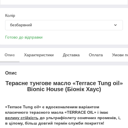
Колір
безбарвний
Готово до відправки
Опис
Характеристики
Доставка
Оплата
Умови п
Опис
Терасне тунгове масло «Terrace Tung oil»
Bionic House (Біонік Хаус)
«Terrace Tung oil»
є вдосконаленим варіантом
класичного терасного масла «
TERRACE
OIL
» і
і
має
велику стійкість
до ультрафіолету сонячних променів, і,
в цілому, більш довгий термін служби покриття!