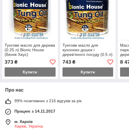
Тунгове масло для дерева
Тунгове масло для
Мас
(0.25 л) Bionic House
кухонних дошок і
парк
(Біонік Хаус)
дерев'яного посуду (0.5 л)
дере
Bionic House (Біонік Хаус)
WAX 
373
743
8 4
₴
₴
Hous
Купити
Купити
Про нас
99% позитивних з 216 відгуків за рік
Працює з 14.11.2017
м. Харків
Харків, Україна