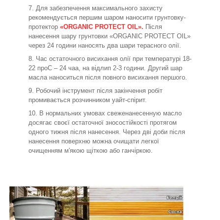
Для забезпечення максимального захисту
рекомендується першим шаром наносити грунтовку-
протектор
«ORGANIC PROTECT OIL».
Після
нанесення шару грунтовки «ORGANIC PROTECT OIL»
через 24 години наносять два шари терасного олії.
Час остаточного висихання олії при температурі 18-
22
про
С – 24 чаа, на відлип 2-3 години.
Другий шар
масла наноситься після повного висихання першого.
Робочий інструмент після закінчення робіт
промивається розчинником уайт-спірит.
В нормальних умовах свеженанесенную масло
досягає своєї остаточної зносостійкості протягом
одного тижня після нанесення. Через дві доби після
нанесення поверхню можна очищати легкої
очищенням м'якою щіткою або ганчіркою.