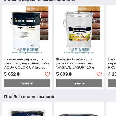
Лазурь для дерева для
Фасадна блакить для
Грун
зовнішніх, внутрішніх робіт
дерева на лляній олії
дер
AQUA COLOR UV protect
"FASADE LASUR" 10 л
PROT
(10 л) Bionic House (Біонік
Bionic House (Біонік Хаус)
Bion
5 652
5 609
4 1
₴
₴
Хаус)
Купити
Купити
Подібні товари компанії