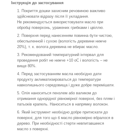
Інструкція до застосування
Покриття дошки захисним речовиною важливо
здійснювати відразу після її укладання.
Не рекомендується використовувати масло при
обробці поверхонь, уражених грибками і цвіллю.
Поверхня перед нанесенням повинна бути чистою,
обеспыленной і сухою (вологість деревини нижче
20%), т. к. волога деревина не вбирає масло.
Рекомендований температурний інтервал для
проведення робіт не нижче +10
о
С і вологість – не
вище 80%.
Перед застосуванням масла необхідно дати
продукту аклиматизироваться до температури
навколишнього середовища і дуже добре перемішати.
Олія наноситься пензлем або валиком до
отримання однорідної рівномірної поверхні, без плям і
патьоків крапель. Наноситься в напрямку волокон.
Який інструмент необхідно добре притискати до
поверхні, для того що б масло рівномірно вбралося в
дерево. При необхідності стерти невпитавшееся
масло з поверхні.