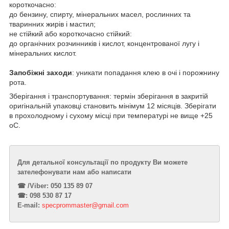
короткочасно:
до бензину, спирту, мінеральних масел, рослинних та
тваринних жирів і мастил;
не стійкий або короткочасно стійкий:
до органічних розчинників і кислот, концентрованої лугу і
мінеральних кислот.
Запобіжні заходи
:
уникати попадання клею в очі і порожнину
рота.
Зберігання і транспортування:
термін зберігання в закритій
оригінальній упаковці становить мінімум 12 місяців. Зберігати
в прохолодному і сухому місці при температурі не вище +25
о
С.
Для детальної консультації по продукту Ви можете
зателефонувати нам або написати
☎︎ /Viber: 050 135 89 07
☎︎: 098 530 87 17
E-mail:
specprommaster@gmail.com