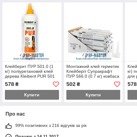
Клейберит ПУР 501.0 (1
Монтажний клей герметик
Клей
кг) поліуретановий клей
Клейберіт Супракрафт
кг) 
дерева Kleiberit PUR 501
ПУР 566.0 (0.7 кг) ковбаса
для 
D4
ремо
578
502
578
₴
₴
PUR
Купити
Купити
Про нас
99% позитивних з 216 відгуків за рік
Працює з 14.11.2017