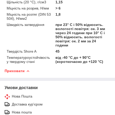
Щільність (20 °С), г/см3
1,15
Міцність на розрив, Н/мм
> 6
Міцність на розтяг (DIN 53
1,8
504), Н/мм2
Швидкість затвердіння
при 23° С і 50% відносить.
вологості повітря: ок. 3 мм
через 24 години при 10° С і
50% відносить. вологості
повітря: ок. 2 мм за 24
години
Твердість Shore A
45
Температуроустойчівость
від -40 °С до + 90°С
у твердому стані
(короткочасно до +120 °С)
Приховати
Умови доставки
Нова Пошта
Доставка кур'єром
Нова пошта