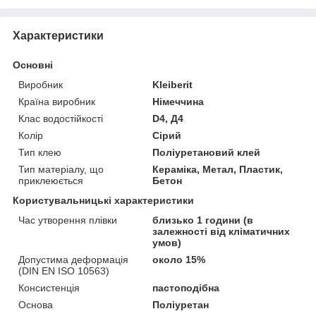
Характеристики
Основні
Виробник
Kleiberit
Країна виробник
Німеччина
Клас водостійкості
D4, Д4
Колір
Сірий
Тип клею
Поліуретановий клей
Тип матеріалу, що
Кераміка, Метал, Пластик,
приклеюється
Бетон
Користувальницькі характеристики
Час утворення плівки
близько 1 години (в
залежності від кліматичних
умов)
Допустима деформація
около 15%
(DIN EN ISO 10563)
Консистенція
пастоподібна
Основа
Поліуретан