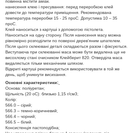
повинна містити аміак.
нанесення клею і пресування: перед переробкою клей
довести до температури приміщення. Рекомендована
температура переробки 15 - 25
про
С. Допустима 10 – 35
про
С.
Клей наноситься з картуші з допомогою пістолета.
Наноситься на одну сторону. Після нанесення масу можна
рівномірно розподілити по поверхні дерев'яним шпателем.
Після цього склеювані деталі складаються разом і фіксуються.
Виступаюча при склеюванні маса може бути видалена ще не
висохлому стані очисником Клейберит 820. Отверділа маса
видаляється тільки механічним шляхом.
Відкриті картуші рекомендується використовувати в той же
день, щоб уникнути висихання.
Основні характеристики:
Основа: поліуретан;
Щільність (20
о
С): близько 1,15 г/см
3
;
Колір:
566.0 – сірий;
566.3 – темно-коричневий;
566.4 – чорний;
566.5 – білий.
Консистенція пастоподібна;