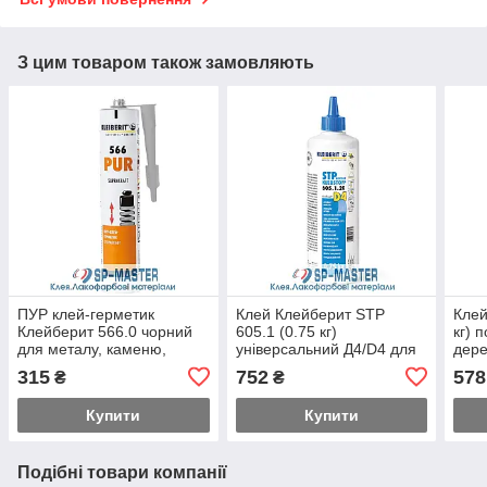
З цим товаром також замовляють
ПУР клей-герметик
Клей Клейберит STP
Клей
Клейберит 566.0 чорний
605.1 (0.75 кг)
кг) 
для металу, каменю,
універсальний Д4/D4 для
дере
кераміки, бетону, HPL
дерева, пластику, металу,
D4
315
752
578
₴
₴
панелей (Kleiberit 566.0)
кераміки,скла,фарбований
поверхонь
Купити
Купити
Подібні товари компанії