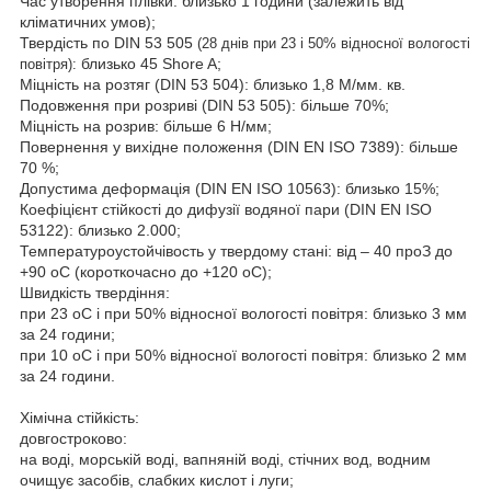
Час утворення плівки: близько 1 години (залежить від
кліматичних умов);
Твердість по
DIN
53
505
(28 днів при 23 і 50% відносної вологості
близько 45
Shore
A
;
повітря):
Міцність на розтяг (
DIN
53 504):
близько 1,8 М/мм. кв.
Подовження при розриві (
DIN
53 505
):
більше 70%;
Міцність на розрив: більше 6 Н/мм;
Повернення у вихідне положення (
DIN
EN
ISO
7389)
:
більше
70 %;
Допустима деформація (
DIN
EN
ISO
10563)
:
близько 15%;
Коефіцієнт стійкості до дифузії водяної пари (
DIN
EN
ISO
53122)
: близько 2.000;
Температуроустойчівость у твердому стані: від – 40
про
З до
+90
о
С (короткочасно до +120
о
С);
Швидкість твердіння:
при 23
о
С і при 50% відносної вологості повітря: близько 3 мм
за 24 години;
при 10
оС
і при 50% відносної вологості повітря: близько 2 мм
за 24 години.
Хімічна стійкість:
довгостроково:
на воді, морській воді, вапняній воді, стічних вод, водним
очищує засобів, слабких кислот і луги;