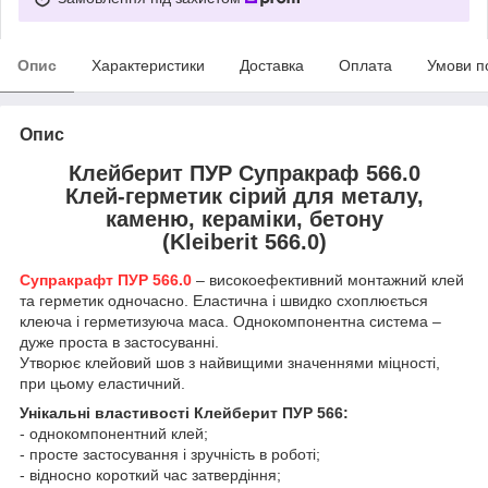
Опис
Характеристики
Доставка
Оплата
Умови п
Опис
Клейберит ПУР Супракраф 566.0
Клей-герметик сірий для металу,
каменю, кераміки, бетону
(Kleiberit 566.0)
Супракрафт ПУР 566.0
– високоефективний монтажн
ий клей
та герметик одночасно. Еластична і швидко схоплюється
клеюча і герметизуюча маса. Однокомпонентна система –
дуже проста в застосуванні.
Утворює клейовий шов з найвищими значеннями міцності,
при цьому еластичний.
Унікальні властивості
Клейберит ПУР 566
:
- однокомпонентний клей;
- просте застосування і зручність в роботі;
- відносно короткий час затвердіння;