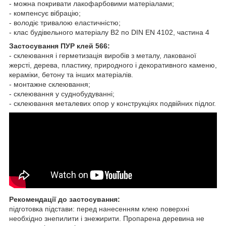
- можна покривати лакофарбовими матеріалами;
- компенсує вібрацію;
- володіє тривалою еластичністю;
- клас будівельного матеріалу
B
2 по
DIN
EN
4102, частина 4
Застосування
ПУР клей 566
:
- склеювання і герметизація виробів з металу, лакованої
жерсті, дерева, пластику, природного і декоративного каменю,
кераміки, бетону та інших матеріалів.
- монтажне склеювання;
- склеювання у суднобудуванні;
- склеювання металевих опор у конструкціях подвійних підлог.
Рекомендації до застосування:
підготовка підстави: перед нанесенням клею поверхні
необхідно знепилити і знежирити. Пропарена деревина не