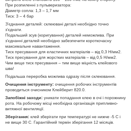
При розпиленні з пульверизатора:
Діаметр сопла: 1,3 – 1,7 мм
Тиск: 3 – 4 бар
З'єднання деталей:
склеювані деталі необхідно точно
з'єднати.
Подальший зсув (коригування) деталей неможлива. При
з'єднанні деталей необхідно забезпечити короткочасну
максимальне навантаження.
Тиск пресування для еластичних матеріалів – від 0,3 Н/мм
2
.
Тиск пресування для жорстких матеріалів – від 0,5 Н/мм
2
.
Чим вище тиск пресування – тим вище міцність клейового
шва!
Подальша переробка можлива одразу після склеювання.
Очищення інструменту:
очищення робочих інструментів
проводиться очисником Клейберит 820.0.
Запобіжні заходи:
уникати попадання клею в очі і порожнину
рота. На робочому місці необхідна організація припливно-
витяжної вентиляції.
Зберігання:
клей зберігати при температурі не нижче -5 С і
не вище 30 С. Гарантійний термін зберігання 12 місяців.