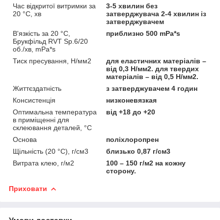
Час відкритої витримки за
3-5 хвилин без
20 °C, хв
затверджувача 2-4 хвилин із
затверджувачем
В'язкість за 20 °C,
приблизно 500 mPa*s
Брукфільд RVT Sp.6/20
об./хв, mPa*s
Тиск пресування, Н/мм2
для еластичних матеріалів –
від 0,3 Н/мм2. для твердих
матеріалів – від 0,5 Н/мм2.
Життєздатність
з затверджувачем 4 годин
Консистенція
низконевязкая
Оптимальна температура
від +18 до +20
в приміщенні для
склеювання деталей, °C
Основа
поліхлоропрен
Щільність (20 °С), г/см3
близько 0,87 г/см3
Витрата клею, г/м2
100 – 150 г/м2 на кожну
сторону.
Приховати