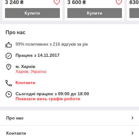
3 240
3 600
630
₴
₴
розпорошення Kleiberit
кг) Комплект 10 кг
152.0
Купити
Купити
Про нас
99% позитивних з 216 відгуків за рік
Працює з 14.11.2017
м. Харків
Харків, Україна
Контакти
Сьогодні працює з 09:00 до 18:00
Показати весь графік роботи
Про нас
Контакти