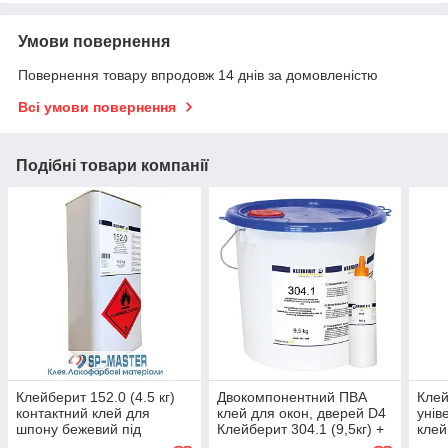
Умови повернення
Повернення товару впродовж 14 днів за домовленістю
Всі умови повернення
Подібні товари компанії
Клейберит 152.0 (4.5 кг)
Двокомпонентний ПВА
Клей
контактний клей для
клей для окон, дверей D4
унів
шпону бежевий під
Клейберит 304.1 (9,5кг) +
клей
пістолет для
затверджувач 304.3 (0,5
114.