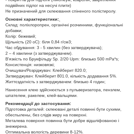
подвійних підлог на несучі плити)
Не призначений для склеювання спіненого полістиролу.
Основні характеристики:
Склад: поліхлоропрен, органічні розчинники, функціональні
добавки;
Колір: бежевий;
Щільність (20
о
С): біля 0,84 г/см
3
;
Час обдування: 3 - 5 хвилин (без затверджувача);
2 – 4 хвилини (з затверджувачем).
В'язкість по Брукфільду Sp. 2/20
Upm
:
близько 500
mPa
*
s
;
Консистенція: низковязкі;
Очищувач/Розріджувач: Клейберит 820.0;
Затверджувач: Клейберит 801.0, кількість додавання 5%.
Життєздатність з затверджувачем: близько 4 годин;
Нанесення клею
здійснюється з пульверизатора, пензлем,
шпателем, ракелем, клей-вальцями.
Рекомендації до застосування:
Підготовка деталей: склеювані деталі повинні бути сухими,
обеспылены, без слідів жиру на поверхні.
Металева поверхня повинна бути добре відшліфованою і
знежирена.
Оптимальна вологість деревини 8-12%.