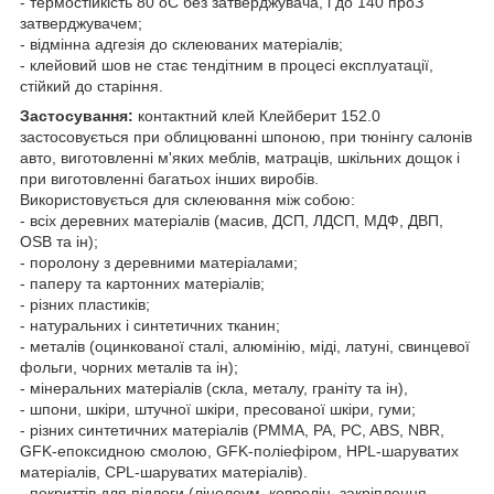
- термостійкість 80
о
С без затверджувача, і до 140
про
З
затверджувачем;
- відмінна адгезія до склеюваних матеріалів;
- клейовий шов не стає тендітним в процесі експлуатації,
стійкий до старіння.
Застосування:
контактний клей Клейберит 152.0
застосовується при облицюванні шпоною, при тюнінгу салонів
авто, виготовленні м'яких меблів, матраців, шкільних дощок і
при виготовленні багатьох інших виробів.
Використовується для склеювання між собою:
- всіх деревних матеріалів (масив, ДСП, ЛДСП, МДФ, ДВП,
OSB
та ін);
- поролону з деревними матеріалами;
- паперу та картонних матеріалів;
- різних пластиків;
- натуральних і синтетичних тканин;
- металів (оцинкованої сталі, алюмінію, міді, латуні, свинцевої
фольги, чорних металів та ін);
- мінеральних матеріалів (скла, металу, граніту та ін),
- шпони, шкіри, штучної шкіри, пресованої шкіри, гуми;
- різних синтетичних матеріалів (
PMMA
, PA, PC, ABS, NBR,
GFK-епоксидною смолою,
GFK
-поліефіром,
HPL
-
шаруватих
матеріалів,
CPL
-шаруватих матеріалів).
- покриттів для підлоги (лінолеум, ковролін, закріплення