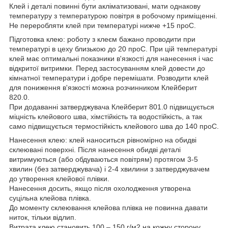
Клей і деталі повинні бути акліматизовані, мати однакову
температуру з температурою повітря в робочому приміщенні.
Не переробляти клей при температурі нижче +15
про
С.
Підготовка клею:
роботу з клеєм бажано проводити при
температурі в цеху близькою до 20
про
С. При цій температурі
клей має оптимальні показники в'язкості для нанесення і час
відкритої витримки. Перед застосуванням клей довести до
кімнатної температури і добре перемішати. Розводити клей
для пониження в'язкості можна розчинником Клейберит
820.0.
При додаванні затверджувача Клейберит 801.0 підвищується
міцність клейового шва, хімстійкість та водостійкість, а так
само підвищується термостійкість клейового шва до 140
про
С.
Нанесення клею:
клей наноситься рівномірно на обидві
склеювані поверхні. Після нанесення обидві деталі
витримуються (або обдуваються повітрям) протягом 3-5
хвилин (без затверджувача) і 2-4 хвилини з затверджувачем
до утворення клейової плівки.
Нанесення досить, якщо після охолодження утворена
суцільна клейова плівка.
До моменту склеювання клейова плівка не повинна давати
ниток, тільки відлип.
Витрата клею становить 100 – 150 г/м
2
на кожну сторону.