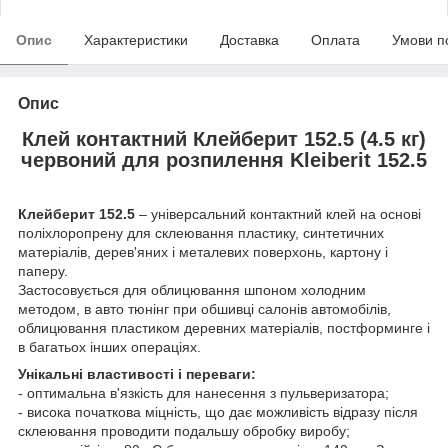
Опис
Характеристики
Доставка
Оплата
Умови п
Опис
Клей контактний Клейберит 152.5 (4.5 кг)
червоний для розпилення Kleiberit 152.5
Клейберит 152.5
– універсальний контактний клей на основі
поліхлоропрену для склеювання пластику, синтетичних
матеріалів, дерев'яних і металевих поверхонь, картону і
паперу.
Застосовується для облицювання шпоном холодним
методом, в авто тюнінг при обшивці салонів автомобілів,
облицювання пластиком деревних матеріалів, постформинге і
в багатьох інших операціях.
Унікальні властивості і переваги:
- оптимальна в'язкість для нанесення з пульверизатора;
- висока початкова міцність, що дає можливість відразу після
склеювання проводити подальшу обробку виробу;