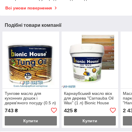
Всі умови повернення
Подібні товари компанії
Тунгове масло для
Карнаубський масло віск
Масл
кухонних дошок і
для дерева "Carnauba Oil
парк
дерев'яного посуду (0.5 л)
Wax" (1 л) Bionic House
"Hard
Bionic House (Біонік Хаус)
(Біонік Хаус)
Hous
743
425
2 4
₴
₴
Купити
Купити