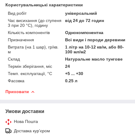
Користувальницькі характеристики
Вид робіт
універсальний
Час висихання (до ступеня
від 24 до 72 годин
3 при 20 °С), годину
Кількість компонентів
Однокомпонентна
Призначення
Всі види і породи деревини
Витрата (на 1 шар), гр/кв.
1 літр на 10-12 кв/м, або 80-
м
100 мл/м2
Склад
Натуральне масло тунгове
Термін зберігання, міс
24
Темп. експлуатації, °С
+5 ... +30
Фасовка
0.25 л
Приховати
Умови доставки
Нова Пошта
Доставка кур'єром