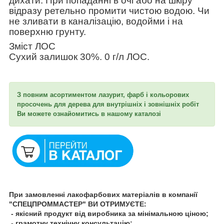
дихати. При попаданні в очі або на шкіру
відразу ретельно промити чистою водою. Чи
не зливати в каналізацію, водойми і на
поверхню грунту.
Зміст ЛОС
Сухий залишок 30%. 0 г/л ЛОС.
З повним асортиментом лазурит, фарб і кольорових
просочень для дерева для внутрішніх і зовнішніх робіт
Ви можете ознайомитись в нашому каталозі
При замовленні лакофарбових матеріалів в компанії
"СПЕЦПРОММАСТЕР" ВИ ОТРИМУЄТЕ:
- якісний продукт від виробника за мінімальною ціною;
- грамотну технічну консультацію;