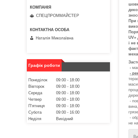
шовк
деко
знос
СПЕЦПРОММАЙСТЕР
При 
вико
Поря
UV» 
Наталія Миколаївна
і не
факт
меха
Заст
Графік роботи
-
мас
- р
терас
Понеділок
09:00
18:00
маси
Вівторок
09:00
18:00
проце
Середа
09:00
18:00
дерев
Четвер
09:00
18:00
- пов
Пʼятниця
09:00
18:00
вина,
гряз
Субота
09:00
16:00
- об
Неділя
Вихідний
не н
Ви