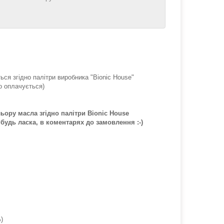
ься згідно палітри виробника "Bionic House"
о оплачується)
ьору масла згідно палітри Bionic House
 будь ласка, в коментарях до замовлення :-)
%)