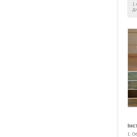
1 
Дл
Інс
1. О