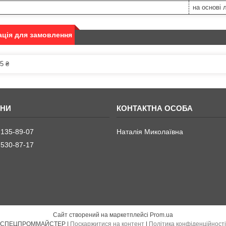
на основі 
ція для замовлення
5 ₴
 135-89-07
Наталія Миколаївна
 530-87-17
Сайт створений на маркетплейсі
Prom.ua
СПЕЦПРОММАЙСТЕР |
Поскаржитися на контент
|
Політика конфіденційності