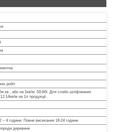
se
й
ва
нентна
ніх робіт
2м.кв., або на 1кв/м -50-60г. Для слабо шліфованих
12-14кв/м на 1л продукції.
2 – 4 години. Повне висихання 18-24 години
 породи деревини