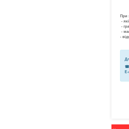
При 
- як
- гр
- ма
- ві
Дл
☎︎
E-