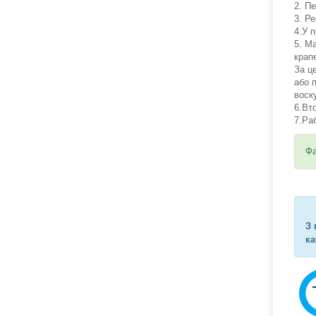
2. П
3. Р
4.У 
5. М
крап
За ц
або 
воск
6.Вт
7.Ра
Фа
З 
ка