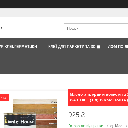
Р
УР-КЛЕЇ.ГЕРМЕТИКИ
КЛЕЇ ДЛЯ ПАРКЕТУ ТА 3D
ЛФМ ПО Д
Масло з твердим воском та 
щита
WAX OIL" (1 л) Bionic House 
925 ₴
Готово до відправки
Код:
Масло 