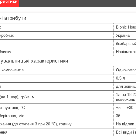
еристики
і атрибути
к
Bionic Hou
иробник
Україна
безбарвни
блиску
Напівмато
увальницькі характеристики
ь компонентів
Однокомпо
0.5 л
т
для зовніш
1л на 18-2
на 1 шар), гр/кв. м
поверхонь 
сплуатації, °С
+5 ... +30
берігання, міс
36
хання (до ступеня 3 при 20 °С), годину
На відлип 
ення
Всі види і