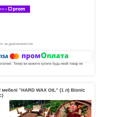
ти з
нів
за домовленістю
 платежі. Тепер ви можете купити будь-який товар не
 мебелі "HARD WAX OIL" (1 л) Bionic
с)