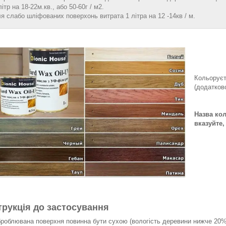
літр на 18-22м.кв., або 50-60г / м2.
я слабо шліфованих поверхонь витрата 1 літра на 12 -14кв / м.
Кольоруєт
(додатков
Назва кол
вказуйте,
трукція до застосування
броблювана поверхня повинна бути сухою (вологість деревини нижче 20