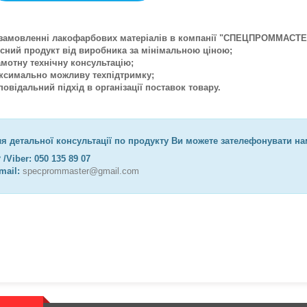
замовленні лакофарбових матеріалів в компанії "СПЕЦПРОММАС
існий продукт від виробника за мінімальною ціною;
амотну технічну консультацію;
ксимально можливу техпідтримку;
дповідальний підхід в організації поставок товару.
я детальної консультації по продукту Ви можете зателефонувати на
 /Viber: 050 135 89 07
mail:
specprommaster@gmail.com