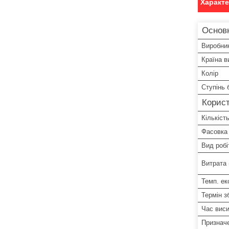
Характ
Основн
Виробни
Країна в
Колір
Ступінь 
Корист
Кількіст
Фасовка
Вид робі
Витрата (
Темп. ек
Термін з
Час виси
Признач