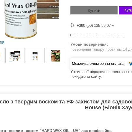
Купи
Купити
+380 (50) 135-89-07
повернення товару протягом 14 д
У компанії підключені електронні
покидаючи сайту.
сло з твердим воском та УФ захистом для садової
House (Біонік Хау
о з твердим воском "HARD WAX OIL - UV" дає професійне,