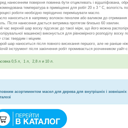
еред нанесенням поверхня повинна бути отциклевать і відшліфована, об
екомендована температура в приміщенні для робіт 20 ± 3 ° С, вологість п
процесі роботи необхідно періодично перемішувати масло.
асло наноситься в напрямку волокон пензлем або валиком до отримання од
ель. Після нанесення дається витримка протягом близько 60 хвилин.
ей час верхній шар воску підсихає до такої міри, що його можна располір
полірувальної машиною) виконується для рівномірного розподілу воску п
у стає твердим і міцним.
орой шар наноситься після повного висихання першого, але не раніше ніж
бочій інструмент після закінчення робіт промивається розчинником уайт-с
совка 0,5 л, 1 л, 2,8 л и 10 л.
повним асортиментом масел для дерева для внутрішніх і зовнішніх
талозі