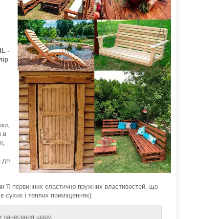
L -
лір
шки,
м в
і,
а до
 її первинних еластично-пружних властивостей, що
 в сухих і теплих приміщеннях).
ни нанесення шару.