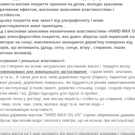
овисто-матове покриття приємне на дотик, володіє красивим
ративним ефектом, високими захисними властивостями і
остійкістю.
цьому покриття має захист від ультрафіолету і може
ристовуватися зовні приміщень .
д з високими захисними механічними властивостями «HARD WAX OI
дає атмосферостійке покриття, яке довго зберігає свій первісний ко
 вигорає на сонці, максимально захищаючи дерев'яну поверхню від
орів, що впливають (дощу, снігу, сонця, вітру , стирання, інших
нічних впливів).
осування і унікальні властивості:
ло створено на основі натуральних рослинних масел і твердого воску;
екомендовано для зовнішнього застосування
- садові меблі, альтанки,
и та ін., А також для всіх типів дерев'яних підлог (паркету, паркетної до
вної дошки), дерев'яних поверхонь, які піддаються різним навантаження
сі експлуатації (стінові панелі, дерев'яні стільниці, сходи, сходові поручн
'яні меблі і ін). Добре підходить для підлог із пробки.;
ерхня легка у догляді, має високу міцність і стійкість до стирання, стійк
 пива, коле, чаю, соків, молока, воді та ін, високі водо- і
еотталкивающие властивості;
робка деревини маслом "HARD WAX OIL-UV" сприяє збереженню деревини
абухає при впливі води / вологого повітря, що не всихає при експлуатації
трата масла на 1 шар залежить від якості обробленої деревини і товщи