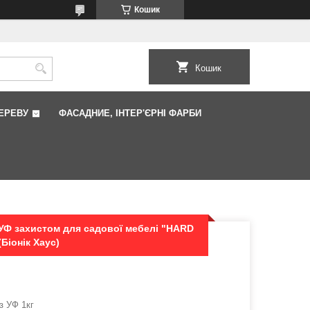
Кошик
Кошик
ЕРЕВУ
ФАCАДНИЕ, ІНТЕР'ЄРНІ ФАРБИ
УФ захистом для садової мебелі "HARD
(Біонік Хаус)
з УФ 1кг