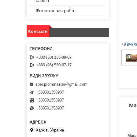
Статті
Фотогалерея робіт
Контакти
+380 (50) 135-89-07
+380 (98) 530-87-17
specprommaster@gmail.com
+380501358907
+380501358907
Ма
+380501358907
Харків, Україна
Масл