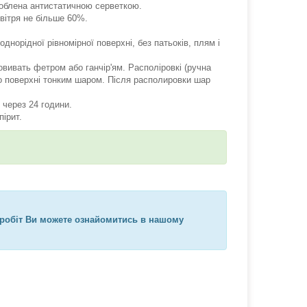
роблена антистатичною серветкою.
овітря не більше 60%.
норідної рівномірної поверхні, без патьоків, плям і
овивать фетром або ганчір'ям. Располіровкі (ручна
о поверхні тонким шаром. Після располировки шар
 через 24 години.
пірит.
 робіт Ви можете ознайомитись в нашому