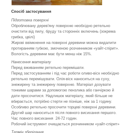
Спосіб застосування
Підготовка поверхні
Оброблювану дерев'яну поверхню необхідно ретельно
очистити від пилу, бруду та сторонніх включень (зокрема
грибка, цвілі)
Жирові ввімкнення на поверхні деревини можна видалити
протиранням губкою, змоченою розчинником «уайт-спірит».
Вологість деревини має бути менш ніж 15%.
Нанесення матеріалу
Перед вживанням ретельно перемішати.
Перед застосуванням і під час роботи оливо-віск необхідно
ретельно перемішувати. Олія-віск наноситься на суху,
знежирену та знежирену поверхню. Матеріал дозувати
тонкими шарами за допомогою пензлика або ганчіркою й
дати просочитися. Надлишок матеріалу, який більше не
вбирається, потрібно стерти не пізніше, ніж за 1 годину.
Особливо ретельно просочити торцеві поверхні деревини.
Другий шар наноситься після повного висихання першого.
Час повного висихання 24-72 годин.
Робочий інструмент очищається розчинником «уайт-спірит»
Термін зберігання