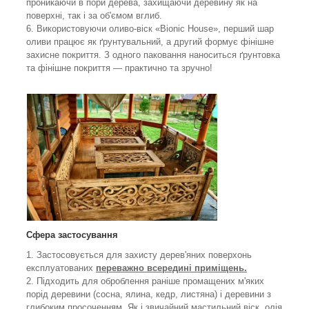
проникаючи в пори дерева, захищаючи деревину як на
поверхні, так і за об'ємом вглиб.
6. Використовуючи оливо-віск «Bionic House», перший шар
оливи працює як ґрунтувальний, а другий формує фінішне
захисне покриття. З одного паковання наноситься ґрунтовка
та фінішне покриття — практично та зручно!
Сфера застосування
1. Застосовується для захисту дерев'яних поверхонь
експлуатованих
переважно всередині приміщень.
2. Підходить для оброблення раніше промащених м'яких
порід деревини (сосна, ялина, кедр, листяна) і деревини з
глибоким просоченням. Як і звичайний мастильний віск, олія