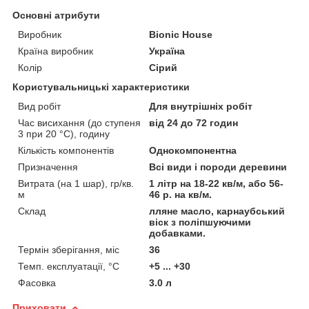
Основні атрибути
Виробник
Bionic House
Країна виробник
Україна
Колір
Сірий
Користувальницькі характеристики
Вид робіт
Для внутрішніх робіт
Час висихання (до ступеня
від 24 до 72 годин
3 при 20 °С), годину
Кількість компонентів
Однокомпонентна
Призначення
Всі види і породи деревини
Витрата (на 1 шар), гр/кв.
1 літр на 18-22 кв/м, або 56-
м
46 р. на кв/м.
Склад
лляне масло, карнаубський
віск з поліпшуючими
добавками.
Термін зберігання, міс
36
Темп. експлуатації, °С
+5 ... +30
Фасовка
3.0 л
Приховати