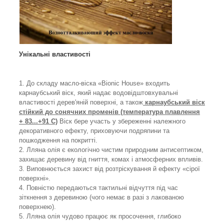
Унікальні властивості
1. До складу масло-віска «Bionic House» входить
карнаубський віск, який надає водовідштовхувальні
властивості дерев'яній поверхні, а також
карнаубський віск
стійкий до сонячних променів (температура плавлення
+ 83...+91 С)
Віск бере участь у збереженні належного
декоративного ефекту, приховуючи подряпини та
пошкодження на покритті.
2. Лляна олія є екологічно чистим природним антисептиком,
захищає деревину від гниття, комах і атмосферних впливів.
3. Виповнюється захист від розтріскування й ефекту «сірої
поверхні».
4. Повністю передаються тактильні відчуття під час
зіткнення з деревиною (чого немає в разі з лакованою
поверхнею).
5. Лляна олія чудово працює як просочення, глибоко