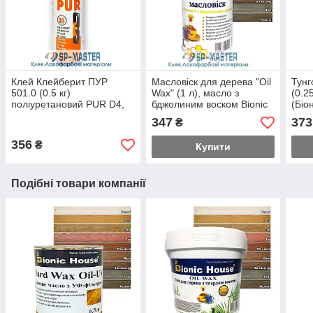
Клей Клейберит ПУР
Масловіск для дерева "Oil
Тунг
501.0 (0.5 кг)
Wax" (1 л), масло з
(0.2
поліуретановий PUR D4,
бджолиним воском Bionic
(Біо
Німеччина
House (Біонік Хаус)
347
373
₴
356
₴
Купити
Подібні товари компанії