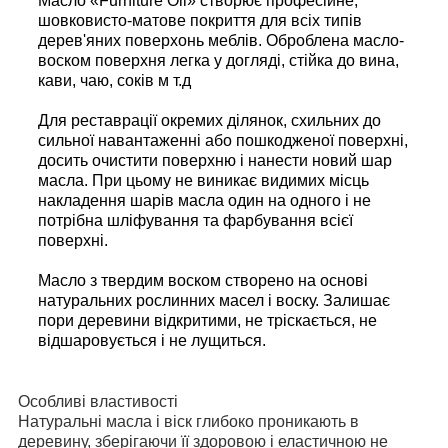
Масло «Furniture Oil» створює професійне,
шовковисто-матове покриття для всіх типів
дерев'яних поверхонь меблів. Оброблена масло-
воском поверхня легка у догляді, стійка до вина,
кави, чаю, соків м т.д
Для реставрації окремих ділянок, схильних до
сильної навантаженні або пошкодженої поверхні,
досить очистити поверхню і нанести новий шар
масла. При цьому не виникає видимих місць
накладення шарів масла один на одного і не
потрібна шліфування та фарбування всієї
поверхні.
Масло з твердим воском створено на основі
натуральних рослинних масел і воску. Залишає
пори деревини відкритими, не тріскається, не
відшаровується і не лущиться.
Особливі властивості
Натуральні масла і віск глибоко проникають в
деревину, зберігаючи її здоровою і еластичною не