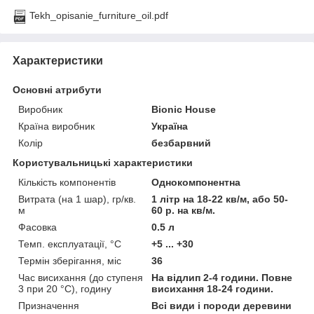
Tekh_opisanie_furniture_oil.pdf
Характеристики
Основні атрибути
Виробник
Bionic House
Країна виробник
Україна
Колір
безбарвний
Користувальницькі характеристики
Кількість компонентів
Однокомпонентна
Витрата (на 1 шар), гр/кв.
1 літр на 18-22 кв/м, або 50-
м
60 р. на кв/м.
Фасовка
0.5 л
Темп. експлуатації, °С
+5 ... +30
Термін зберігання, міс
36
Час висихання (до ступеня
На відлип 2-4 години. Повне
3 при 20 °С), годину
висихання 18-24 години.
Призначення
Всі види і породи деревини