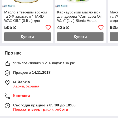
Масло з твердим воском
Карнаубський масло віск
Масл
та УФ захистом "HARD
для дерева "Carnauba Oil
та У
WAX OIL" (0.5 л) для
Wax" (1 л) Bionic House
садо
зовнішніх робіт Bionic
(Біонік Хаус)
WAX 
505
425
925
₴
₴
House (Біонік Хаус)
Hous
Купити
Купити
Про нас
99% позитивних з 216 відгуків за рік
Працює з 14.11.2017
м. Харків
Харків, Україна
Контакти
Сьогодні працює з 09:00 до 18:00
Показати весь графік роботи