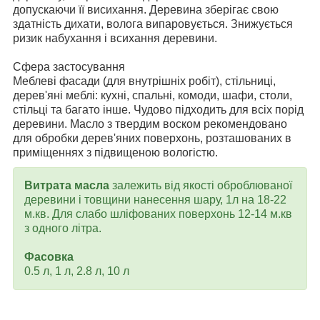
допускаючи її висихання. Деревина зберігає свою
здатність дихати, волога випаровується. Знижується
ризик набухання і всихання деревини.
Сфера застосування
Меблеві фасади (для внутрішніх робіт), стільниці,
дерев'яні меблі: кухні, спальні, комоди, шафи, столи,
стільці та багато інше. Чудово підходить для всіх порід
деревини. Масло з твердим воском рекомендовано
для обробки дерев'яних поверхонь, розташованих в
приміщеннях з підвищеною вологістю.
Витрата масла
залежить від якості оброблюваної
деревини і товщини нанесення шару, 1л на 18-22
м.кв. Для слабо шліфованих поверхонь 12-14 м.кв
з одного літра.
Фасовка
0.5 л, 1 л, 2.8 л, 10 л