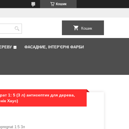
Кошик
Кошик
ЕРЕВУ
ФАCАДНИЕ, ІНТЕР'ЄРНІ ФАРБИ
ат 1: 5 (3 л) антисептик для дерева,
нік Хаус)
pregnat 1:5 3л