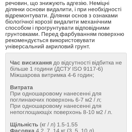
речовин, що знижують адгезію. Неміцні
ділянки основи видалити, і при необхідності
відремонтувати. Ділянки основ з ознаками
біологічної корозії видалити механічним
способом і прогрунтувати відповідними
грунтовками. Перед фарбуванням поверхню
рекомендується використовувати
універсальний акриловий грунт.
Час висихання
до відсутності відбитка не
більше 1 години (ДСТУ ISO 9117-6)
Міжшарова витримка 4-6 годин;
Витрата
При одношаровому нанесенні для
поглинаючих поверхонь 6-7 м2 / л;
При одношаровому нанесенні для
непоглощающіх поверхонь 8-10 м2 / л.
Щільність
(кг / л)
1.5-1.55
Фасовка
4.2, 7, 14 кг (3, 5, 10 л)