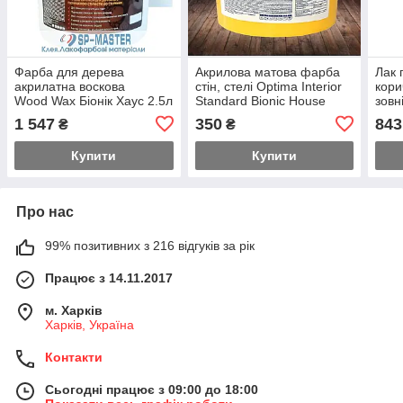
Фарба для дерева
Акрилова матова фарба
Лак 
акрилатна воскова
стін, стелі Optima Interior
кори
Wood Wax Біонік Хаус 2.5л
Standard Bionic House
зовн
(Біонік Хаус) 4.2 кг (3л)
Bion
1 547
350
843
₴
₴
Купити
Купити
Про нас
99% позитивних з 216 відгуків за рік
Працює з 14.11.2017
м. Харків
Харків, Україна
Контакти
Сьогодні працює з 09:00 до 18:00