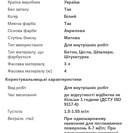
Країна виробник
Україна
Без запаху
Так
Колір
Білий
Миюча фарба
Так
Основа фарби
Акрилова
Ступінь блиску
Матова
Тип використання
Для внутрішніх робіт
Тип матеріалу, що
Бетон, Цегла, Шпалери,
фарбується
Штукатурка
Фасовка матеріалу
3 л
Фасовка матеріалу (кг)
4
Користувальницькі характеристики
Вид робіт
Для внутрішніх робіт
Час висихання
до відсутності відбитка не
більше 1 години (ДСТУ ISO
9117-6)
Густота
1.5-1.55 кг/л
Витрати, г/м2
При одношаровому
нанесенні для поглинаючих
поверхонь 6-7 м2/л; При
одношаровому нанесенні