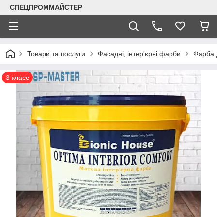
СПЕЦПРОММАЙСТЕР
Товари та послуги
Фасадні, інтер'єрні фарби
Фарба д
3 класс