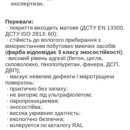
експертизи.
Переваги:
· покриття виходить матове (ДСТУ EN 13300,
ДСТУ ISO 2813: 60);
· стійкість до вологого прибирання з
використанням побутових миючих засобів
(
фарба відповідає 3 класу зносостійкості
);
· високий рівень адгезії (бетон, цегла,
скловолокно, пінополіуретан, фанера, ДСП,
ДВП);
· маскує невеликі дефекти / мікротріщини
поверхонь;
· практично без запаху;
· не вигоряє під ультрафіолетом;
· паропроницаемая;
· зносостійка;
· висока укривние здатність;
· екологічно безпечна;
· колеруется по каталогу RAL