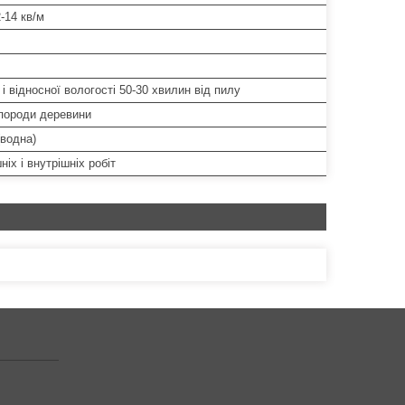
2-14 кв/м
 і відносної вологості 50-30 хвилин від пилу
 породи деревини
(водна)
ніх і внутрішніх робіт