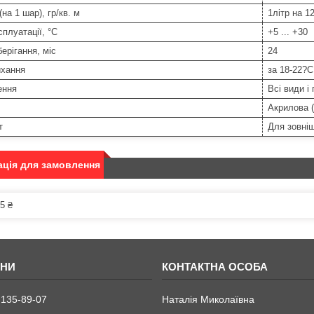
на 1 шар), гр/кв. м
1літр на 1
сплуатації, °С
+5 ... +30
берігання, міс
24
ихання
за 18-22?С
ення
Всі види і
Акрилова 
т
Для зовніш
ція для замовлення
5 ₴
 135-89-07
Наталія Миколаївна