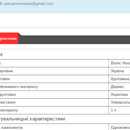
l:
specprommaster@gmail.com
еристики
ні
к
Bionic Hou
иробник
Україна
товки
Адгезивна
облюваного матеріалу
Дерево
рунтовки
Акрилова
ристання
Універсал
 матеріалу
1 л
увальницькі характеристики
ь компонентів
Однокомпо