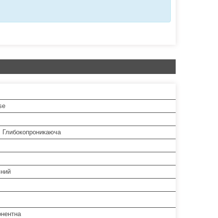
se
, Глибокопроникаюча
ьний
нентна