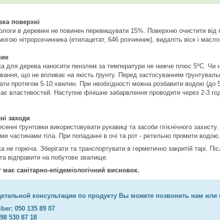
вка поверхні
ологи в деревині не повинен перевищувати 15%. Поверхню очистити від п
огою нітророзчинника (етилацетат, 646 розчинник), видаліть віск і масл
ние
ка для дерева наносити пензлем за температури не нижче плюс 5ºС. Чи н
вання, що не впливає на якість ґрунту. Перед застосуванням ґрунтувал
ати протягом 5-10 хвилин. При необхідності можна розбавити водою (до 5
чає властивостей. Наступне фінішне забарвлення проводити через 2-3 го
ні заходи
сенні ґрунтовки використовувати рукавиці та засоби гігієнічного захисту
ми частинами тіла. При попаданні в очі та рот - ретельно промити водою
а не горюча. Зберігати та транспортувати в герметично закритій тарі. П
 та відправити на побутове звалище.
 має санітарно-епідеміологічний висновок.
детальной консультации по продукту Вы можете позвонить нам или 
iber: 050 135 89 07
098 530 87 18