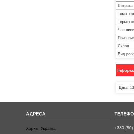
Витрата (
Темп. ек
Термін з
Час вис
Признач
Склад
Вид робі
Інформа
Ціна:
13
+380 (50)
Харків, Україна