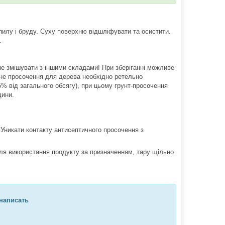
илу і бруду. Суху поверхню відшліфувати та осистити.
о.
е змішувати з іншими складами! При зберіганні можливе
ьне просочення для дерева необхідно ретельно
% від загального обсягу), при цьому грунт-просочення
дини.
. Уникати контакту антисептичного просочення з
.
ісля використання продукту за призначенням, тару щільно
написать