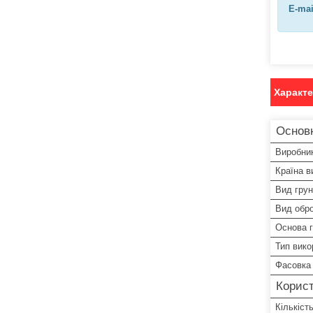
E-mai
Характ
Основ
Виробни
Країна в
Вид грун
Вид обр
Основа г
Тип вико
Фасовка
Корист
Кількіст