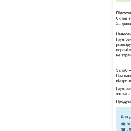
Підгото
Склад в
За допом
Нанесе
Грунтов
розшару
переміш
не втра
Запобіж
При нане
відкрити
Грунтовк
закрити
Продукт
Для 
☎︎ /V
☎︎ : 