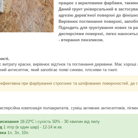
працює з акриловими фарбами, таким
Даний грунт універсальний в застосува
адгезію дерев'яної поверхні до фінішн
Вирівнює поглинання поверхні, запобіг
Підходить для грунтування нових та 
дисперсіями поверхні, легко наносить
- втирання пензликом.
ості.
 витрату краски, вирівнює відтінок та поглинання деревини. Має хороші 
ий антисептик, який запобігає появі синеви, плісняви та гнилі.
ефективна при фарбування строгоних та шліфованих поверхностей, де гар
сперсійна композиція поліакрилатів, суміш активних антисептиків, пігмен
висихання
18-22ºС і сухість 50% - 30 хвилин від пилу
д
1 літр (в один шар) - 12-14 м.кв.
вка
1л, 3л, 10л.