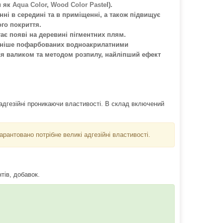
и як
Aqua Color
,
Wood Color Paste
l).
нні в середині та в приміщенні, а також підвищує
ого покриття.
ає появі на деревині пігментних плям.
раніше пофарбованих водноакрилатними
ся валиком та методом розпилу, найліпший ефект
адгезійні проникаючи властивості. В склад включений
антовано потрібне великі адгезійні властивості.
тів, добавок.