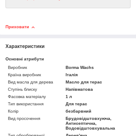
Приховати
Характеристики
Основні атрибути
Виробник
Borma Wachs
Країна виробник
Італія
Вид масла для дерева
Масло для терас
Ступінь блиску
Напівматова
Фасовка матеріалу
1 л
Тип використання
Для терас
Колір
безбарвний
Вид просочення
Брудовідштовхуюча,
Антисептична,
Водовідштовхувальна
Тип оброблюваної
Дерев'яна