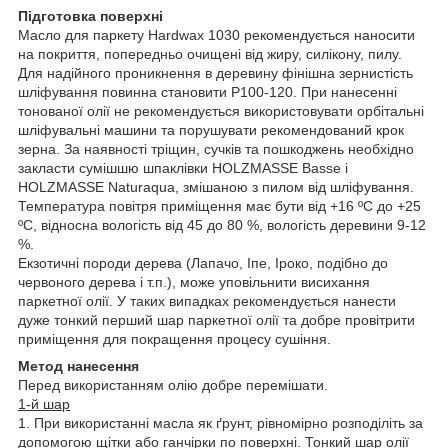
Підготовка поверхні
Масло для паркету Hardwax 1030 рекомендується наносити
на покриття, попередньо очищені від жиру, силікону, пилу.
Для надійного проникнення в деревину фінішна зернистість
шліфування повинна становити P100-120. При нанесенні
тонованої олії не рекомендується використовувати орбітальні
шліфувальні машини та порушувати рекомендований крок
зерна. За наявності тріщин, сучків та пошкоджень необхідно
закласти сумішшю шпаклівки HOLZMASSE Basse і
HOLZMASSE Naturaqua, змішаною з пилом від шліфування.
Температура повітря приміщення має бути від +16 ºC до +25
ºC, відносна вологість від 45 до 80 %, вологість деревини 9-12
%.
Екзотичні породи дерева (Лапачо, Іпе, Іроко, подібно до
червоного дерева і т.п.), може уповільнити висихання
паркетної олії. У таких випадках рекомендується нанести
дуже тонкий перший шар паркетної олії та добре провітрити
приміщення для покращення процесу сушіння.
Метод нанесення
Перед використанням олію добре перемішати.
1-й шар
1. При використанні масла як ґрунт, рівномірно розподіліть за
допомогою щітки або ганчірки по поверхні. Тонкий шар олії