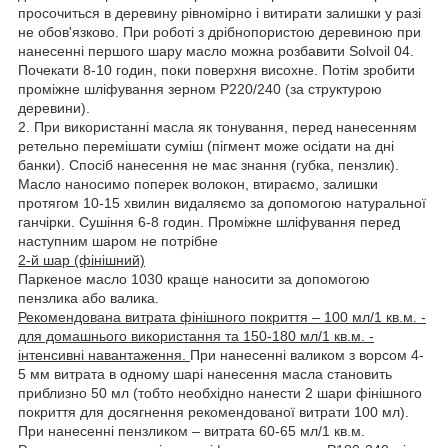
просочиться в деревину рівномірно і витирати залишки у разі
не обов'язково. При роботі з дрібнопористою деревиною при
нанесенні першого шару масло можна розбавити Solvoil 04.
Почекати 8-10 годин, поки поверхня висохне. Потім зробити
проміжне шліфування зерном Р220/240 (за структурою
деревини).
2. При використанні масла як тонування, перед нанесенням
ретельно перемішати суміш (пігмент може осідати на дні
банки). Спосіб нанесення не має знання (губка, пензлик).
Масло наносимо поперек волокон, втираємо, залишки
протягом 10-15 хвилин видаляємо за допомогою натуральної
ганчірки. Сушіння 6-8 годин. Проміжне шліфування перед
наступним шаром не потрібне
2-й шар (фінішний)
Паркеное масло 1030 краще наносити за допомогою
пензлика або валика.
Рекомендована витрата фінішного покриття – 100 мл/1 кв.м. -
для домашнього використання та 150-180 мл/1 кв.м. -
інтенсивні навантаження.
При нанесенні валиком з ворсом 4-
5 мм витрата в одному шарі нанесення масла становить
приблизно 50 мл (тобто необхідно нанести 2 шари фінішного
покриття для досягнення рекомендованої витрати 100 мл).
При нанесенні пензликом – витрата 60-65 мл/1 кв.м.