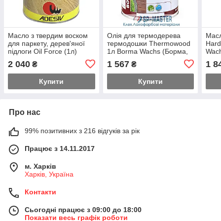
Масло з твердим воском
Олія для термодерева
Масл
для паркету, дерев'яної
термодошки Thermowood
Hard
підлоги Oil Force (1л)
1л Borma Wachs (Борма,
Wach
Adesiv (Адезив, Італія)
Італія)
2 040
1 567
1 8
₴
₴
Купити
Купити
Про нас
99% позитивних з 216 відгуків за рік
Працює з 14.11.2017
м. Харків
Харків, Україна
Контакти
Сьогодні працює з 09:00 до 18:00
Показати весь графік роботи