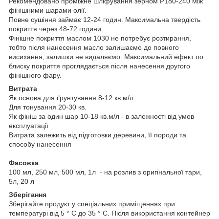
Рекомендовано проміжне шліфування зерном Р180-240 між
фінішними шарами олії.
Повне сушіння займає 12-24 годин. Максимальна твердість
покриття через 48-72 години.
Фінішне покриття маслом 1030 не потребує розтирання,
тобто після нанесення масло залишаємо до повного
висихання, залишки не видаляємо. Максимальний ефект по
блиску покриття проглядається після нанесення другого
фінішного фару.
Витрата
Як основа для ґрунтування 8-12 кв.м/л.
Для тонування 20-30 кв.
Як фініш за один шар 10-18 кв.м/л - в залежності від умов
експлуатації
Витрата залежить від підготовки деревини, її породи та
способу нанесення
Фасовка
100 мл, 250 мл, 500 мл, 1л - на розлив з оригінальної тари,
5л, 20 л
Зберігання
Зберігайте продукт у спеціальних приміщеннях при
температурі від 5 ° C до 35 ° C. Після використання контейнер