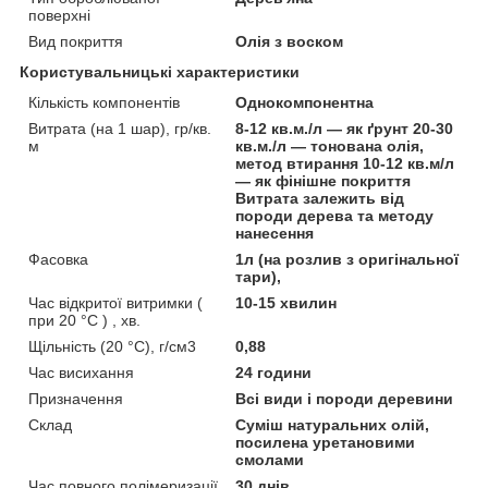
поверхні
Вид покриття
Олія з воском
Користувальницькі характеристики
Кількість компонентів
Однокомпонентна
Витрата (на 1 шар), гр/кв.
8-12 кв.м./л — як ґрунт 20-30
м
кв.м./л — тонована олія,
метод втирання 10-12 кв.м/л
— як фінішне покриття
Витрата залежить від
породи дерева та методу
нанесення
Фасовка
1л (на розлив з оригінальної
тари),
Час відкритої витримки (
10-15 хвилин
при 20 °С ) , хв.
Щільність (20 °С), г/см3
0,88
Час висихання
24 години
Призначення
Всі види і породи деревини
Склад
Суміш натуральних олій,
посилена уретановими
смолами
Час повного полімеризації
30 днів