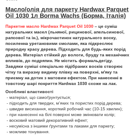
Масло/олія для паркету Hardwax Parquet
Oil 1030 1л Borma Wachs (Борма, Італія)
Паркетне масло Нardwax Parquet Oil 1030
– це суміш
натуральних масел (льняної, рицинової, апельсинової,
рапсової та ін.), мікрочастинок натурального воску,
посиленна уретановими смолами, яка підкреслює
природну красу дерева. Підходить для будь-яких порід
дерева. Матеріал стійкий до вологи, бруду та механічних
впливів, до подряпин. Не містить формальдегіду.
Завдяки суміші спеціально підібраних восків створює
чітку та виразну видиму плівку на поверхні, м'яку та
приємну на дотик з матовим ефектом. При нанесенні в
товстому шарі покриття Hardwax 1030 схоже на лак.
Особливі властивості
- матеріал, що самоґрунтується;
- підходить для твердих, м'яких та пористих порід дерева;
- швидке висихання, короткий робочий час (10-15 хвилин);
- при нанесенні на білі поверхні може змінювати колір;
- восковий матовий декоративний ефект;
- несумісна з іншими ґрунтами та лаками для паркету;
- можливе тонування.