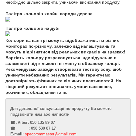
необхідно щільно закрити, уникаючи висихання продукту.
Палітра кольорів хвойні породи дерева
Палітра кольорів на дубі
Кольори на палітрі можуть відображатись на різних
моніторах по-різному, залежно від налаштувань та
можуть відрізнятися від реальних викрасів на зразках!
Вартість кольору розраховується індивідуально в
залежності від кількості пігменту в обраному кольрі.
Рекомендуємо завжди створювати тестову зону, щоб
уникнути небажаних результатів. Ми гарантуємо
достовірність фізичних та хімічних властивостей. На
кінцевий результат впливають умови нанесення,
розчинник, обладнання та ін.
Для детальної консультації по продукту Ви можете
подзвонити нам або написати
☎︎
/Viber: 050 135 89 07
☎︎
: 098 530 87 17
E-mail:
specprommaster@gmail.com