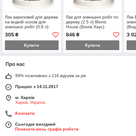
Лак акриловий для дерева
Лак для зовнішніх робіт по
Лак 
на водній основі для
дереву (2.5 л) Bionic
зовн
зовнішніх робіт (0,8 л)
House (Біонік Хаус)
(Вод
Bionic House (Біоніка
305
846
3 0
₴
₴
Хаус)
Купити
Купити
Про нас
99% позитивних з 216 відгуків за рік
Працює з 14.11.2017
м. Харків
Харків, Україна
Контакти
Сьогодні вихідний
Показати весь графік роботи