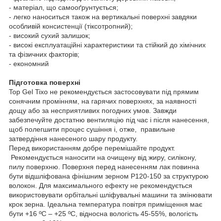
- матеріал, що самооґрунтується;
- легко наноситься також на вертикальні поверхні завдяки
особливій консистенції (тіксотропний);
- високий сухий залишок;
- високі експлуатаційні характеристики та стійкий до хімічних
та фізичних факторів;
- економний
Підготовка поверхні
Top Gel Tixo не рекомендується застосовувати під прямим
сонячним промінням, на гарячих поверхнях, за наявності
дощу або за несприятливих погодних умов. Завжди
забезпечуйте достатню вентиляцію під час і після нанесення,
щоб полегшити процес сушіння і, отже, правильне
затвердіння нанесеного шару продукту.
Перед використанням добре перемішайте продукт.
Рекомендується наносити на очищену від жиру, силікону,
пилу поверхню. Поверхня перед нанесенням лак повинна
бути відшліфована фінішним зерном Р120-150 за структурою
волокон. Для максимального ефекту не рекомендується
використовувати орбітальні шліфувальні машини та змінювати
крок зерна. Ідеальна температура повітря приміщення має
бути +16 ºC – +25 ºС, відносна вологість 45-55%, вологість