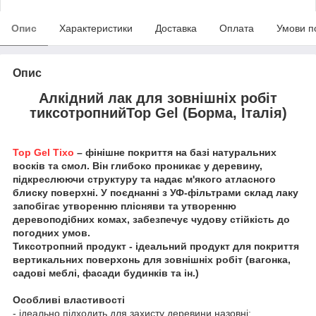
Опис
Характеристики
Доставка
Оплата
Умови п
Опис
Алкідний лак для зовнішніх робіт
тиксотропнийTop Gel (Борма, Італія)
Top Gel Tixo
– фінішне покриття на базі натуральних
восків та смол. Він глибоко проникає у деревину,
підкреслюючи структуру та надає м'якого атласного
блиску поверхні. У поєднанні з УФ-фільтрами склад лаку
запобігає утворенню плісняви та утворенню
деревоподібних комах, забезпечує чудову стійкість до
погодних умов.
Тиксотропний продукт - ідеальний продукт для покриття
вертикальних поверхонь для зовнішніх робіт (вагонка,
садові меблі, фасади будинків та ін.)
Особливі властивості
- ідеально підходить для захисту деревини назовні;