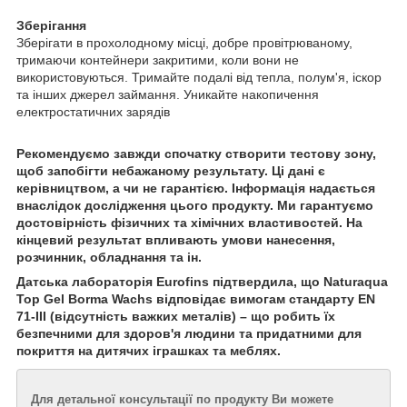
Зберігання
Зберігати в прохолодному місці, добре провітрюваному,
тримаючи контейнери закритими, коли вони не
використовуються. Тримайте подалі від тепла, полум'я, іскор
та інших джерел займання. Уникайте накопичення
електростатичних зарядів
Рекомендуємо завжди спочатку створити тестову зону,
щоб запобігти небажаному результату. Ці дані є
керівництвом, а чи не гарантією. Інформація надається
внаслідок дослідження цього продукту. Ми гарантуємо
достовірність фізичних та хімічних властивостей. На
кінцевий результат впливають умови нанесення,
розчинник, обладнання та ін.
Датська лабораторія Eurofins підтвердила, що Naturaqua
Top Gel Borma Wachs відповідає вимогам стандарту EN
71-III (відсутність важких металів) – що робить їх
безпечними для здоров'я людини та придатними для
покриття на дитячих іграшках та меблях.
Для детальної консультації по продукту Ви можете