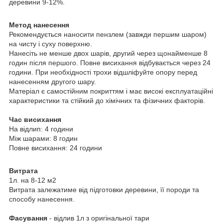
деревини 9-12%.
Метод нанесення
Рекомендується наносити пензлем (завжди першим шаром)
на чисту і суху поверхню.
Нанесіть не менше двох шарів, другий через щонайменше 8
годин після першого. Повне висихання відбувається через 24
години. При необхідності трохи відшліфуйте опору перед
нанесенням другого шару.
Матеріал є самостійним покриттям і має високі експлуатаційні
характеристики та стійкий до хімічних та фізичних факторів.
Час висихання
На відлип: 4 години
Між шарами: 8 годин
Повне висихання: 24 години
Витрата
1л. на 8-12 м2
Витрата залежатиме від підготовки деревини, її породи та
способу нанесення.
Фасування
- відлив 1л з оригінальної тари