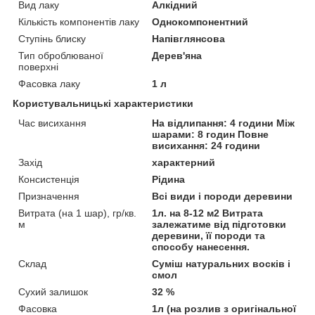
Вид лаку
Алкідний
Кількість компонентів лаку
Однокомпонентний
Ступінь блиску
Напівглянсова
Тип оброблюваної
Дерев'яна
поверхні
Фасовка лаку
1 л
Користувальницькі характеристики
Час висихання
На відлипання: 4 години Між
шарами: 8 годин Повне
висихання: 24 години
Захід
характерний
Консистенція
Рідина
Призначення
Всі види і породи деревини
Витрата (на 1 шар), гр/кв.
1л. на 8-12 м2 Витрата
м
залежатиме від підготовки
деревини, її породи та
способу нанесення.
Склад
Суміш натуральних восків і
смол
Сухий залишок
32 %
Фасовка
1л (на розлив з оригінальної