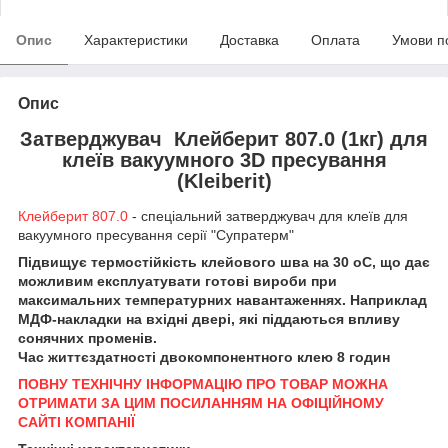
Опис
Характеристики
Доставка
Оплата
Умови п
Опис
Затверджувач Клейберит 807.0 (1кг) для
клеїв вакуумного 3D пресування
(Kleiberit)
Клейберит 807.0
- спеціальний затверджувач для клеїв для
вакуумного пресування серії "Супратерм"
Підвищує термостійкість клейового шва на 30
о
С, що дає
можливим експлуатувати готові вироби при
максимальних температурних навантаженнях. Наприклад
МДФ-накладки на вхідні двері, які піддаються впливу
сонячних променів.
Час життєздатності двокомпонентного клею 8 годин
ПОВНУ ТЕХНІЧНУ ІНФОРМАЦІЮ ПРО ТОВАР МОЖНА
ОТРИМАТИ ЗА ЦИМ ПОСИЛАННЯМ НА ОФІЦІЙНОМУ
САЙТІ КОМПАНІЇ