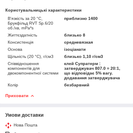
Користувальницькі характеристики
В'язкість за 20 °C,
приблизно 1400
Брукфільд RVT Sp.6/20
об./хв, mPa*s
Життєздатність
близько 8
Консистенція
средневязкая
Основа
ізоціанати
Щільність (20 °С), г/см3
близько 1,10 г/см3
Співвідношення
клей Супратерм :
компонентів для
затверджувач 807.0 = 20:1,
двокомпонентної системи
що відповідає 5% вагу.
додавання затверджувача
Колір
безбарвний
Приховати
Умови доставки
Нова Пошта