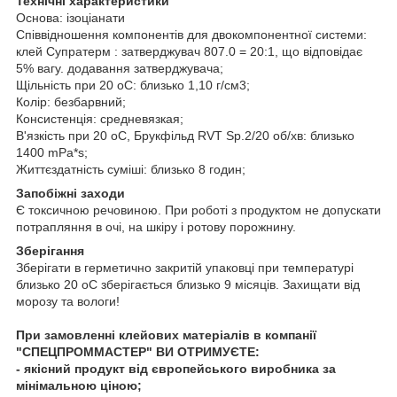
Технічні характеристики
Основа: ізоціанати
Співвідношення компонентів для двокомпонентної системи:
клей Супратерм : затверджувач 807.0 = 20:1, що відповідає
5% вагу. додавання затверджувача;
Щільність при 20
о
С: близько 1,10 г/см
3
;
Колір: безбарвний;
Консистенція: средневязкая;
В'язкість при 20
о
С, Брукфільд RVT Sp.2/20 об/хв: близько
1400 mPa*s;
Життєздатність суміші: близько 8 годин;
Запобіжні заходи
Є токсичною речовиною. При роботі з продуктом не допускати
потрапляння в очі, на шкіру і ротову порожнину.
Зберігання
Зберігати в герметично закритій упаковці при температурі
близько 20
о
С зберігається близько 9 місяців. Захищати від
морозу та вологи!
При замовленні клейових матеріалів в компанії
"СПЕЦПРОММАСТЕР" ВИ ОТРИМУЄТЕ:
- якісний продукт від європейського виробника за
мінімальною ціною;