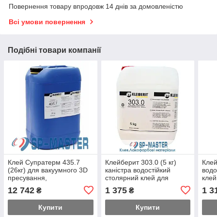
Повернення товару впродовж 14 днів за домовленістю
Всі умови повернення
Подібні товари компанії
Клей Супратерм 435.7
Клейберит 303.0 (5 кг)
Клей
(26кг) для вакуумного 3D
каністра водостійкий
водо
пресування,
столярний клей для
клей
однокомпонентний
дерева меблевих щитів
Kleib
12 742
1 375
1 3
₴
₴
Клейберит (Kleiberit)
ПВА D3 D3 Kleiberit
Купити
Купити