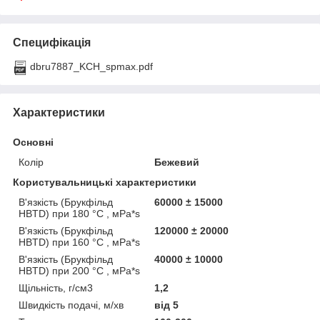
Специфікація
dbru7887_KCH_spmax.pdf
Характеристики
Основні
Колір
Бежевий
Користувальницькі характеристики
В'язкість (Брукфільд
60000 ± 15000
НBTD) при 180 °С , мРа*s
В'язкість (Брукфільд
120000 ± 20000
НBTD) при 160 °С , мРа*s
В'язкість (Брукфільд
40000 ± 10000
НBTD) при 200 °С , мРа*s
Щільність, г/см3
1,2
Швидкість подачі, м/хв
від 5