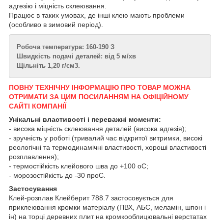
адгезію і міцність склеювання.
Працює в таких умовах, де інші клею мають проблеми
(особливо в зимовий період).
Робоча темпе
ратура: 160-190 З
Швидкість подачі деталей: від 5 м/хв
Щільніть 1,20 г/см
3
.
ПОВНУ ТЕХНІЧНУ ІНФОРМАЦІЮ ПРО ТОВАР МОЖНА
ОТРИМАТИ ЗА ЦИМ ПОСИЛАННЯМ НА ОФІЦІЙНОМУ
САЙТІ КОМПАНІЇ
Унікальні властивості і переважні моменти:
- висока міцність склеювання деталей (висока адгезія);
- зручність у роботі (тривалий час відкритої витримки, високі
реологічні та термодинамічні властивості, хороші властивості
розплавлення);
- термостійкість клейового шва до +100
о
С;
- морозостійкість до -30
про
С.
Застосування
Клей-розплав Клейберит 788.7 застосовується для
приклеювання кромки матеріалу (ПВХ, АБС, меламін, шпон і
ін) на торці деревних плит на кромкооблицювальні верстатах