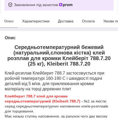
Замовлення під захистом
Опис
Характеристики
Доставка
Оплата
Умови п
Опис
Середньотемпературний бежевий
(натуральний,слонова кістка) клей
розплав для кромки Клейберіт 788.7.20
(25 кг), Kleiberit 788.7.20
Клей-розплав Клейберит 788.7 застосовується при
робочій температурі 160-190 С і швидкості подачі
деталей від 5 м/хв. для приклеювання кромки
матеріалу на торці деревних плит
Клейберит 788.7 клей для кромки
середньотемпературний (Kleiberit 788.7)
-
№1 за якістю
серед середньотемпературних наповнених клеїв-розплавів
для торцювання.
Має низьку ступінь наповнення, за рахунок чого дає високу