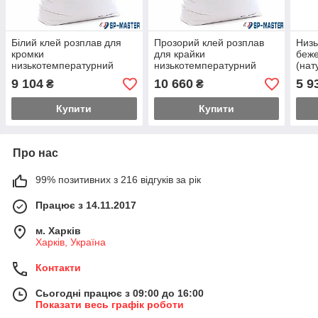
Білий клей розплав для
Прозорий клей розплав
Низь
кромки
для крайки
беж
низькотемпературний
низькотемпературний
(нат
Клейберіт 788.3.10 (25 кг),
Клейберіт 788.9.20 (20 кг),
кіст
9 104
10 660
5 9
₴
₴
Kleiberit 788.3.10
Kleiberit 788.9.20
кром
(25 к
Купити
Купити
Про нас
99% позитивних з 216 відгуків за рік
Працює з 14.11.2017
м. Харків
Харків, Україна
Контакти
Сьогодні працює з 09:00 до 16:00
Показати весь графік роботи