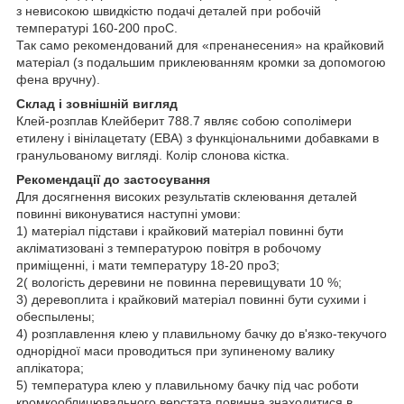
з невисокою швидкістю подачі деталей при робочій
температурі 160-200
про
С.
Так само рекомендований для «пренанесения» на крайковий
матеріал (з подальшим приклеюванням кромки за допомогою
фена вручну).
Склад і зовнішній вигляд
Клей-розплав Клейберит 788.7 являє собою сополімери
етилену і вінілацетату (ЕВА) з функціональними добавками в
гранульованому вигляді. Колір слонова кістка.
Рекомендації до застосування
Для досягнення високих результатів склеювання деталей
повинні виконуватися наступні умови:
1) матеріал підстави і крайковий матеріал повинні бути
акліматизовані з температурою повітря в робочому
приміщенні, і мати температуру 18-20
про
З;
2( вологість деревини не повинна перевищувати 10 %;
3) деревоплита і крайковий матеріал повинні бути сухими і
обеспылены;
4) розплавлення клею у плавильному бачку до в'язко-текучого
однорідної маси проводиться при зупиненому валику
аплікатора;
5) температура клею у плавильному бачку під час роботи
кромкооблицювального верстата повинна знаходитися в