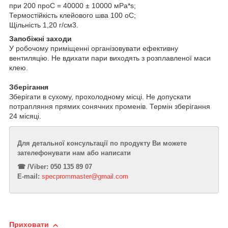
при 200
про
С = 40000 ± 10000 мРа*s;
Термостійкість клейового шва 100
о
С;
Щільність 1,20 г/см
3
.
Запобіжні заходи
У робочому приміщенні організовувати ефективну
вентиляцію. Не вдихати пари виходять з розплавленої маси
клею.
Зберігання
Зберігати в сухому, прохолодному місці. Не допускати
потрапляння прямих сонячних променів. Термін зберігання
24 місяці.
Для детальної консультації по продукту Ви можете
зателефонувати нам або написати
☎︎ /Viber: 050 135 89 07
E-mail:
specprommaster@gmail.com
Приховати