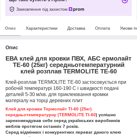
Замовлення під захистом
Опис
Характеристики
Доставка
Оплата
Умови п
Опис
ЕВА клей для кровки ПВХ, АБС ермолайт
ТЕ-60 (25кг) середньотемпературний
клей розплав TERMOLITE ТЕ-60
Клей-розплав TERMOLITE TE-60 застосовується при
робочій температурі 160-190 С і швидкості подачі
деталей 5-30 м/хв. для приклеювання кромки
матеріалу на торці деревних плит
Клей для кромки Термолайт ТІ-60 (25кг)
середньотемпературну (TERMOLITE ТІ-60
) успішно
зарекомендував себе серед українських виробників
меблів протягом останніх 7 років.
Серед відмінних і конкурентних переваг даного клею