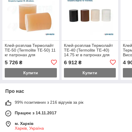
Клей-розплав Термолайт
Клей-розплав Термолайт
Клей
ТЕ-50 (Termolite ТЕ-50) 11
ТЕ-40 (Termolite ТЕ-40)
Терм
кг патронах для
14.75 кг в патронах для
Вис
кромкооблицовывания
верстата Holzher
ЕВА 
5 726
6 912
4 9
₴
₴
Термолайт (Termolite)
натуральний, бежевий
TER
Купити
Купити
Про нас
99% позитивних з 216 відгуків за рік
Працює з 14.11.2017
м. Харків
Харків, Україна