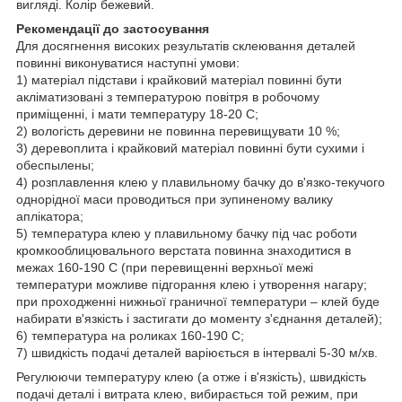
вигляді. Колір бежевий.
Рекомендації до застосування
Для досягнення високих результатів склеювання деталей
повинні виконуватися наступні умови:
1) матеріал підстави і крайковий матеріал повинні бути
акліматизовані з температурою повітря в робочому
приміщенні, і мати температуру 18-20 С;
2) вологість деревини не повинна перевищувати 10 %;
3) деревоплита і крайковий матеріал повинні бути сухими і
обеспылены;
4) розплавлення клею у плавильному бачку до в'язко-текучого
однорідної маси проводиться при зупиненому валику
аплікатора;
5) температура клею у плавильному бачку під час роботи
кромкооблицювального верстата повинна знаходитися в
межах 160-190 С (при перевищенні верхньої межі
температури можливе підгорання клею і утворення нагару;
при проходженні нижньої граничної температури – клей буде
набирати в'язкість і застигати до моменту з'єднання деталей);
6) температура на роликах 160-190 С;
7) швидкість подачі деталей варіюється в інтервалі 5-30 м/хв.
Регулюючи температуру клею (а отже і в'язкість), швидкість
подачі деталі і витрата клею, вибирається той режим, при