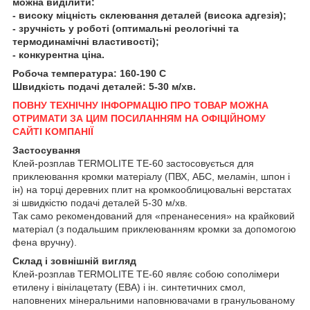
можна виділити:
- високу міцність склеювання деталей (висока адгезія);
- зручність у роботі (оптимальні реологічні та
термодинамічні властивості);
- конкурентна ціна.
Робоча температура: 160-190 С
Швидкість подачі деталей: 5-30 м/хв.
ПОВНУ ТЕХНІЧНУ ІНФОРМАЦІЮ ПРО ТОВАР МОЖНА
ОТРИМАТИ ЗА ЦИМ ПОСИЛАННЯМ НА ОФІЦІЙНОМУ
САЙТІ КОМПАНІЇ
Застосування
Клей-розплав TERMOLITE TE-60 застосовується для
приклеювання кромки матеріалу (ПВХ, АБС, меламін, шпон і
ін) на торці деревних плит на кромкооблицювальні верстатах
зі швидкістю подачі деталей 5-30 м/хв.
Так само рекомендований для «пренанесения» на крайковий
матеріал (з подальшим приклеюванням кромки за допомогою
фена вручну).
Склад і зовнішній вигляд
Клей-розплав TERMOLITE TE-60 являє собою сополімери
етилену і вінілацетату (ЕВА) і ін. синтетичних смол,
наповнених мінеральними наповнювачами в гранульованому