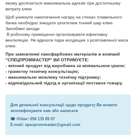
якому досягається максимальна адгезія при достатньому
витрату клею.
Щоб уникнути накопичення нагару на стінках плавильного
бачка необхідно зчищати шпателем тонкий шар клею.
Запобіжні заходи
В робочому приміщенні організовувати ефективну
вентиляцію. Не вдихати пари иходящие з розплавленої маси
клею.
При замовленні лакофарбових матеріалів в компанії
"СПЕЦПРОММАСТЕР" ВИ ОТРИМУЄТЕ:
- якісний продукт від виробника за мінімальною ціною;
- грамотну технічну консультацію;
- максимально можливу технічну підтримку;
- відповідальний підхід в організації поставок товару.
Для детальної консультації щодо продукту Ви можете
зателефонувати нам або написати
☎︎ /Viber: 050 135 89 07
E-mail: specprommaster@gmail.com